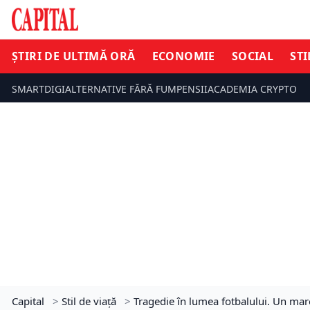
ȘTIRI DE ULTIMĂ ORĂ
ECONOMIE
SOCIAL
STI
SMARTDIGI
ALTERNATIVE FĂRĂ FUM
PENSII
ACADEMIA CRYPTO
Capital
>
Stil de viață
>
Tragedie în lumea fotbalului. Un mare