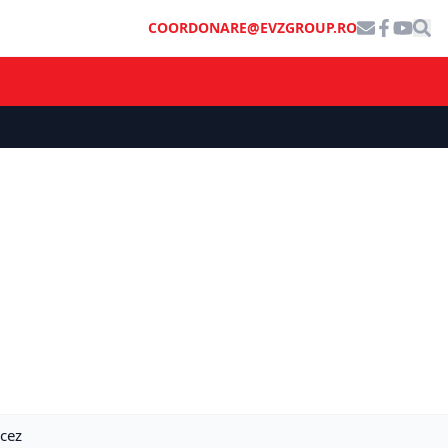
COORDONARE@EVZGROUP.RO
ncez