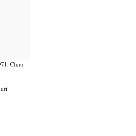
971. Chiar
luri