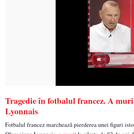
Tragedie în fotbalul francez. A mur
Lyonnais
Fotbalul francez marchează pierderea unei figuri isto