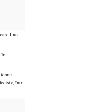
 care l-au
 în
tienne
.
ecisiv, într-