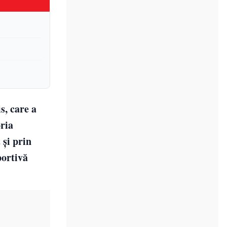
s, care a
oria
 și prin
portivă