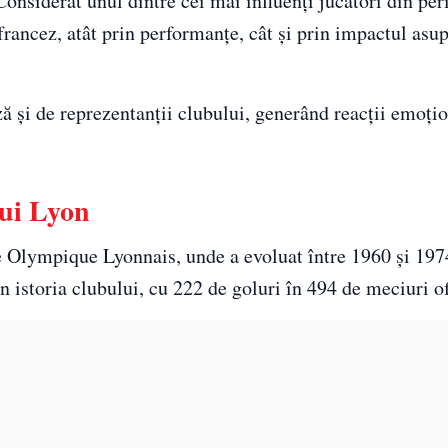
Considerat unul dintre cei mai influenți jucători din per
francez, atât prin performanțe, cât și prin impactul asu
ză și de reprezentanții clubului, generând reacții emoți
lui Lyon
e
Olympique Lyonnais
, unde a evoluat între 1960 și 197
 istoria clubului, cu 222 de goluri în 494 de meciuri of