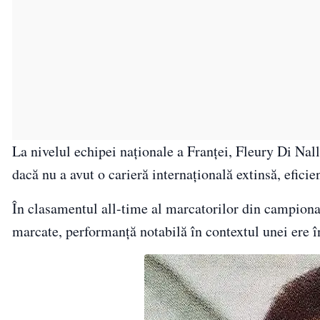
La nivelul echipei naționale a Franței, Fleury Di Nall
dacă nu a avut o carieră internațională extinsă, efici
În clasamentul all-time al marcatorilor din campiona
marcate, performanță notabilă în contextul unei ere în