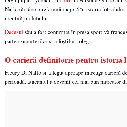
Olympique Lyonnais
, a
murit
la vârsta de 83 de ani. 
Nallo rămâne o referință majoră în istoria fotbalului 
identității clubului.
Decesul
său a fost confirmat în presa sportivă france
partea suporterilor și a foștilor colegi.
O carieră definitorie pentru istoria 
Fleury Di Nallo și-a legat aproape întreaga carieră d
perioadă, atacantul a devenit cel mai bun marcator din