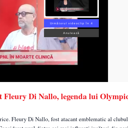
Următorul videoclip în 3
Anulează
it Fleury Di Nallo, legenda lui Olympi
rice. Fleury Di Nallo, fost atacant emblematic al clubul