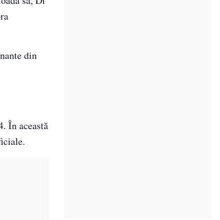
ioada sa, Di
pra
onante din
4. În această
iciale.