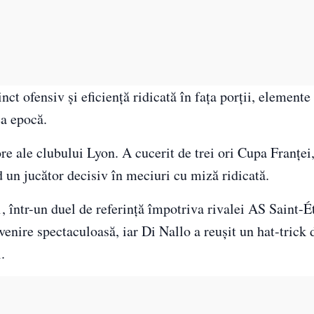
inct ofensiv și eficiență ridicată în fața porții, elemente
a epocă.
e ale clubului Lyon. A cucerit de trei ori Cupa Franței,
un jucător decisiv în meciuri cu miză ridicată.
, într-un duel de referință împotriva rivalei
AS Saint-É
nire spectaculoasă, iar Di Nallo a reușit un hat-trick d
.