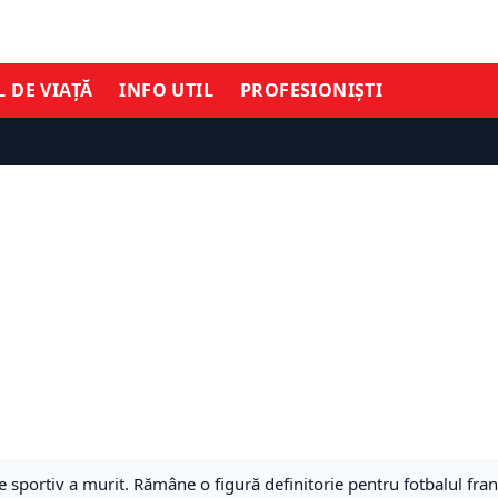
L DE VIAȚĂ
INFO UTIL
PROFESIONIȘTI
 sportiv a murit. Rămâne o figură definitorie pentru fotbalul fra