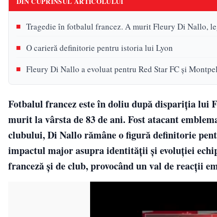
DIN CUPRINSUL ARTICOLULUI
Tragedie în fotbalul francez. A murit Fleury Di Nallo,
O carieră definitorie pentru istoria lui Lyon
Fleury Di Nallo a evoluat pentru Red Star FC și Montpe
Fotbalul francez este în doliu după dispariția lui
murit la vârsta de 83 de ani. Fost atacant emblemat
clubului, Di Nallo rămâne o figură definitorie pent
impactul major asupra identității și evoluției echi
franceză și de club, provocând un val de reacții e