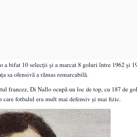
o a bifat 10 selecții și a marcat 8 goluri între 1962 și 1
ența sa ofensivă a rămas remarcabilă.
tul francez, Di Nallo ocupă un loc de top, cu 187 de go
 care fotbalul era mult mai defensiv și mai fizic.