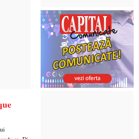
que
ui