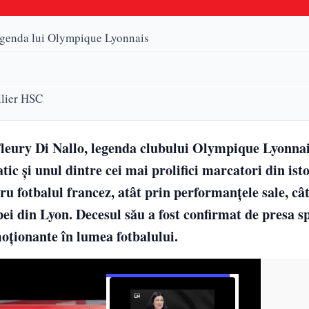
 legenda lui Olympique Lyonnais
llier HSC
 Fleury Di Nallo, legenda clubului Olympique Lyonnai
ic și unul dintre cei mai prolifici marcatori din ist
ru fotbalul francez, atât prin performanțele sale, cât
pei din Lyon. Decesul său a fost confirmat de presa s
moționante în lumea fotbalului.