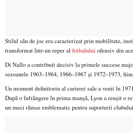
Stilul său de joc era caracterizat prin mobilitate, inst
transformat într-un reper al
fotbalului
ofensiv din ace
Di Nallo a contribuit decisiv la primele succese major
sezoanele 1963–1964, 1966–1967 și 1972–1973, fiind 
Un moment definitoriu al carierei sale a venit în 1971
După o înfrângere în prima manșă, Lyon a reușit o reve
un meci rămas emblematic pentru suporterii clubului