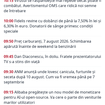
10:15
Virusul se răspândește mai repede decât poate fi
combătut. Avertismentul OMS care ridică noi semne
de întrebare
10:00
Fidelis revine cu dobânzi de până la 7,50% în lei și
6,30% în euro. Donatorii de sânge primesc condiții
speciale
09:50
Preț carburanți, 7 august 2026. Schimbarea
apărută înainte de weekend la benzinării
09:45
Dan Diaconescu, în doliu. Fratele prezentatorului
TV s-a stins din viață
09:30
ANM anunță unde lovesc canicula, furtunile și
seceta după 10 august. Cum va fi vremea până pe 7
septembrie
09:15
Alibaba pregătește un nou model de monetizare
pentru AI-ul open-source. Va cere o parte din veniturile
marilor utilizatori