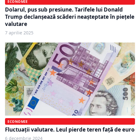
ECONOMIE
Dolarul, pus sub presiune. Tarifele lui Donald
Trump declanșează scăderi neașteptate în piețele
valutare
7 aprilie 2025
ECONOMIE
Fluctuații valutare. Leul pierde teren față de euro
6 decembrie 2024