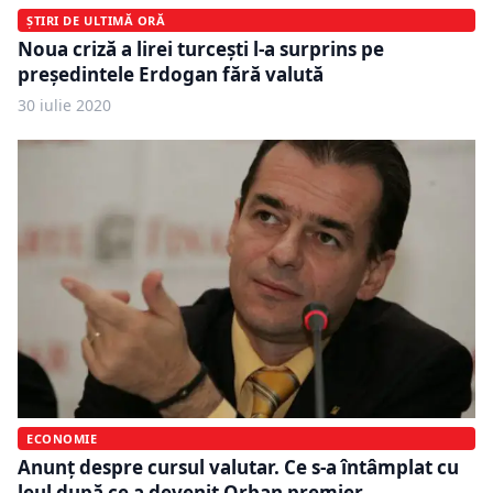
ȘTIRI DE ULTIMĂ ORĂ
Noua criză a lirei turceşti l-a surprins pe
preşedintele Erdogan fără valută
30 iulie 2020
ECONOMIE
Anunț despre cursul valutar. Ce s-a întâmplat cu
leul după ce a devenit Orban premier