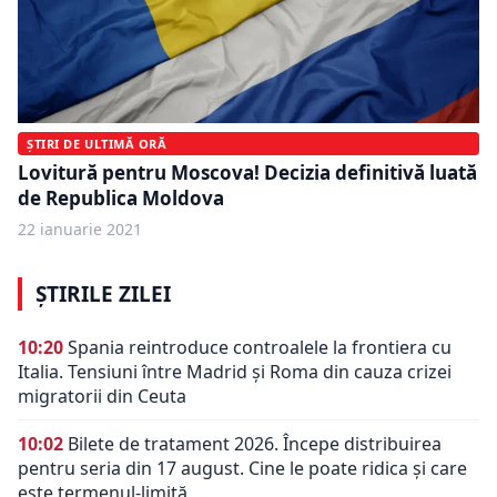
ȘTIRI DE ULTIMĂ ORĂ
Lovitură pentru Moscova! Decizia definitivă luată
de Republica Moldova
22 ianuarie 2021
ȘTIRILE ZILEI
10:20
Spania reintroduce controalele la frontiera cu
Italia. Tensiuni între Madrid și Roma din cauza crizei
migratorii din Ceuta
10:02
Bilete de tratament 2026. Începe distribuirea
pentru seria din 17 august. Cine le poate ridica și care
este termenul-limită