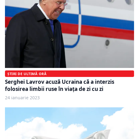
ȘTIRI DE ULTIMĂ ORĂ
Serghei Lavrov acuză Ucraina că a interzis
folosirea limbii ruse în viața de zi cu zi
24 ianuarie 2023