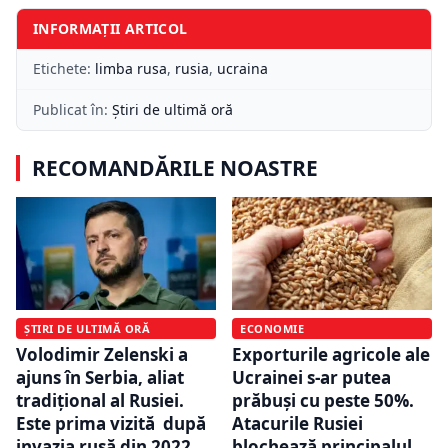
INFORMAȚII ARTICOL
Etichete:
limba rusa
,
rusia
,
ucraina
Publicat în:
Știri de ultimă oră
RECOMANDĂRILE NOASTRE
ȘTIRI DE ULTIMĂ ORĂ
ECONOMIE
Volodimir Zelenski a
Exporturile agricole ale
ajuns în Serbia, aliat
Ucrainei s-ar putea
tradiţional al Rusiei.
prăbuși cu peste 50%.
Este prima vizită după
Atacurile Rusiei
invazia rusă din 2022
blochează principalul