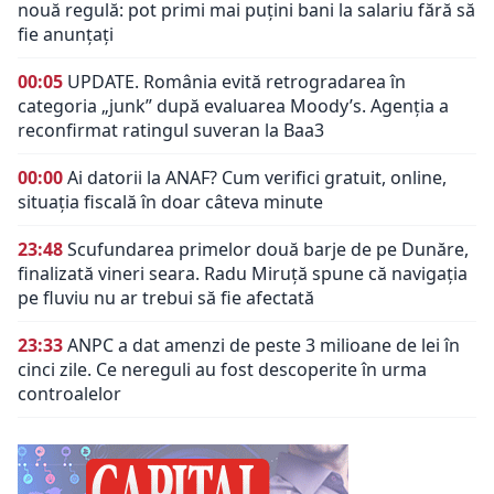
nouă regulă: pot primi mai puțini bani la salariu fără să
fie anunțați
00:05
UPDATE. România evită retrogradarea în
categoria „junk” după evaluarea Moody’s. Agenția a
reconfirmat ratingul suveran la Baa3
00:00
Ai datorii la ANAF? Cum verifici gratuit, online,
situația fiscală în doar câteva minute
23:48
Scufundarea primelor două barje de pe Dunăre,
finalizată vineri seara. Radu Miruță spune că navigația
pe fluviu nu ar trebui să fie afectată
23:33
ANPC a dat amenzi de peste 3 milioane de lei în
cinci zile. Ce nereguli au fost descoperite în urma
controalelor