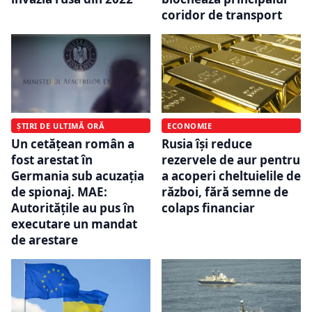
coridor de transport
ȘTIRI DE ULTIMĂ ORĂ
ECONOMIE
Un cetățean român a
Rusia își reduce
fost arestat în
rezervele de aur pentru
Germania sub acuzația
a acoperi cheltuielile de
de spionaj. MAE:
război, fără semne de
Autorităţile au pus în
colaps financiar
executare un mandat
de arestare