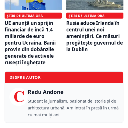
ȘTIRI DE ULTIMĂ ORĂ
ȘTIRI DE ULTIMĂ ORĂ
UE anunță un sprijin
Rusia aduce Irlanda în
financiar de încă 1,4
centrul unei noi
miliarde de euro
amenințări. Ce măsuri
pentru Ucraina. Banii
pregătește guvernul de
provin din dobânzile
la Dublin
generate de activele
rusești înghețate
DESPRE AUTOR
C
Radu Andone
Student la jurnalism, pasionat de istorie și de
arhitectura urbană. Am intrat în presă în urmă
cu mai mulți ani.