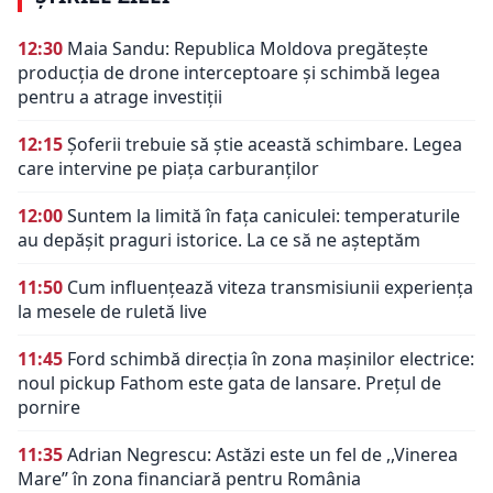
12:30
Maia Sandu: Republica Moldova pregătește
producția de drone interceptoare și schimbă legea
pentru a atrage investiții
12:15
Șoferii trebuie să știe această schimbare. Legea
care intervine pe piața carburanților
12:00
Suntem la limită în fața caniculei: temperaturile
au depășit praguri istorice. La ce să ne așteptăm
11:50
Cum influențează viteza transmisiunii experiența
la mesele de ruletă live
11:45
Ford schimbă direcția în zona mașinilor electrice:
noul pickup Fathom este gata de lansare. Prețul de
pornire
11:35
Adrian Negrescu: Astăzi este un fel de ,,Vinerea
Mare’’ în zona financiară pentru România