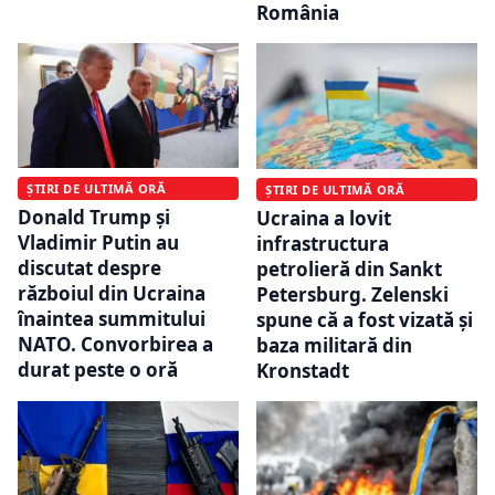
România
ȘTIRI DE ULTIMĂ ORĂ
ȘTIRI DE ULTIMĂ ORĂ
Donald Trump și
Ucraina a lovit
Vladimir Putin au
infrastructura
discutat despre
petrolieră din Sankt
războiul din Ucraina
Petersburg. Zelenski
înaintea summitului
spune că a fost vizată și
NATO. Convorbirea a
baza militară din
durat peste o oră
Kronstadt