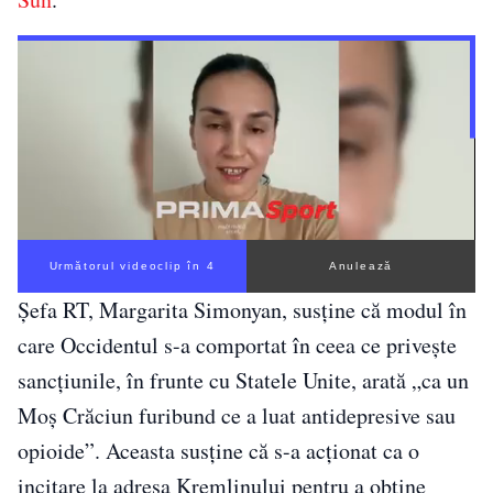
Următorul videoclip în 3
Anulează
Șefa RT, Margarita Simonyan, susține că modul în
care Occidentul s-a comportat în ceea ce privește
sancțiunile, în frunte cu Statele Unite, arată „ca un
Moș Crăciun furibund ce a luat antidepresive sau
opioide”. Aceasta susține că s-a acționat ca o
incitare la adresa Kremlinului pentru a obține