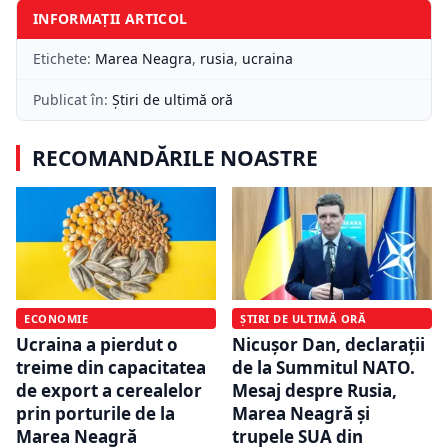
INFORMAȚII ARTICOL
Etichete:
Marea Neagra
,
rusia
,
ucraina
Publicat în:
Știri de ultimă oră
RECOMANDĂRILE NOASTRE
ECONOMIE
ȘTIRI DE ULTIMĂ ORĂ
Ucraina a pierdut o
Nicușor Dan, declarații
treime din capacitatea
de la Summitul NATO.
de export a cerealelor
Mesaj despre Rusia,
prin porturile de la
Marea Neagră și
Marea Neagră
trupele SUA din