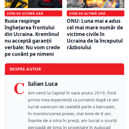
ȘTIRI DE ULTIMĂ ORĂ
ȘTIRI DE ULTIMĂ ORĂ
Rusia respinge
ONU: Luna mai a adus
înghețarea frontului
cel mai mare număr de
din Ucraina. Kremlinul
victime civile în
nu acceptă garanții
Ucraina de la începutul
verbale: Nu vom crede
războiului
pe cuvânt pe nimeni
DESPRE AUTOR
C
Iulian Luca
Am venit la Capital în vara anului 2019, fiind
prima mea experiență ca jurnalist după ce am
lucrat oarecum de cealaltă parte a baricadei,
în monitorizarea presei, mai bine de 8 ani.
Înainte de a intra în presă, am lucrat o scurtă
perioadă de timp în proiectare în Autocad