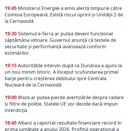
19:45
Ministerul Energiei a emis alertă timpurie către
Comisia Europeană. Există riscul opririi și Unității 2 de
la Cernavodă
19:30
Sistemul e-Terra ar putea deveni funcțional
săptămâna viitoare. Guvernul anunță că testele de
securitate și performanță avansează conform
estimărilor
19:15
Autoritățile intervin după ce Dunărea a ajuns la
un nou minim istoric. A început scufundarea primei
barje pentru creșterea debitului spre Centrala
Nucleară de la Cernavodă
19:00
Waze ar putea pierde avertizările despre radare
și filtre de poliție. Statele UE vor decide dacă impun
interdicția
18:45
Allianz a raportat rezultate financiare record în
prima jumătate a anului 2026. Profitul operațional a