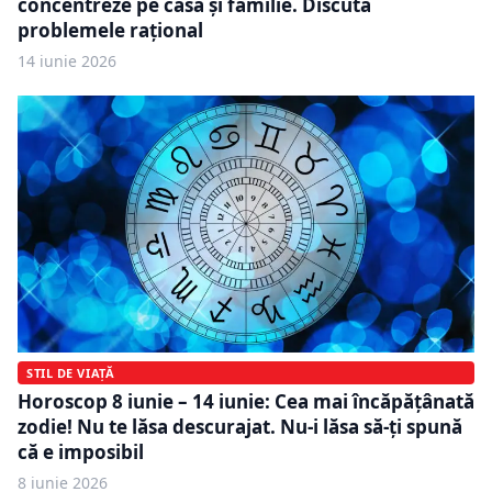
concentreze pe casă și familie. Discută
problemele rațional
14 iunie 2026
STIL DE VIAȚĂ
Horoscop 8 iunie – 14 iunie: Cea mai încăpățânată
zodie! Nu te lăsa descurajat. Nu-i lăsa să-ți spună
că e imposibil
8 iunie 2026