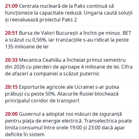
21:09
Centrala nucleară de la Paks continuă să
funcționeze la capacitate redusă. Ungaria caută soluții
și reevaluează proiectul Paks 2
20:51
Bursa de Valori București a închis pe minus. BET
a scăzut cu 0,56%, iar tranzacțiile s-au ridicat la peste
135 milioane de lei
20:33
Mecanica Ceahlău a încheiat primul semestru
din 2026 cu pierderi de aproape 4 milioane de lei. Cifra
de afaceri a companiei a scăzut puternic
20:15
Exporturile agricole ale Ucrainei s-ar putea
prăbuși cu peste 50%. Atacurile Rusiei blochează
principalul coridor de transport
20:00
Guvernul a adoptat noi măsuri de siguranță
pentru piața de energie electrică. Transelectrica poate
limita consumul între orele 19:00 și 23:00 dacă apar
deficite în sistem