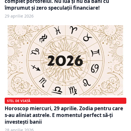
complet portofelul. Nu lua și nu da bani cu
împrumut și zero speculații financiare!
29 aprilie 2026
STIL DE VIAȚĂ
Horoscop miercuri, 29 aprilie. Zodia pentru care
s-au aliniat astrele. E momentul perfect să-ți
investești banii
28 aprilie 2026