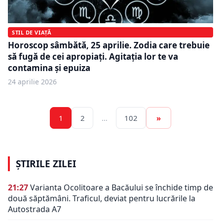
STIL DE VIAȚĂ
Horoscop sâmbătă, 25 aprilie. Zodia care trebuie
să fugă de cei apropiați. Agitația lor te va
contamina și epuiza
24 aprilie 2026
1
2
…
102
»
ȘTIRILE ZILEI
21:27
Varianta Ocolitoare a Bacăului se închide timp de
două săptămâni. Traficul, deviat pentru lucrările la
Autostrada A7