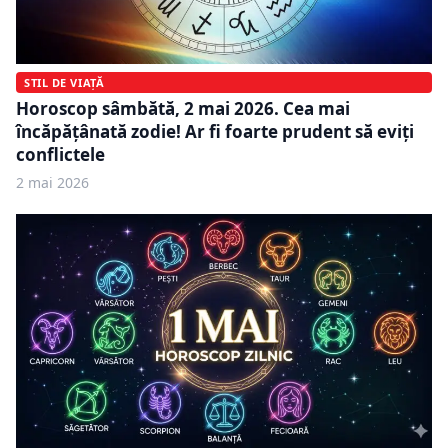
STIL DE VIAȚĂ
Horoscop sâmbătă, 2 mai 2026. Cea mai
încăpățânată zodie! Ar fi foarte prudent să eviți
conflictele
2 mai 2026