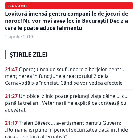
ECONOMIE
Lovitură imensă pentru companiile de jocuri de
noroc! Nu vor mai avea loc în Bucureşti! Decizia
care le poate aduce falimentul
1 aprilie 2019
ȘTIRILE ZILEI
21:47
Operațiunea de scufundare a barjelor pentru
menținerea în funcțiune a reactorului 2 de la
Cernavodă s-a încheiat. Când se vor vedea efectele
21:27
Un obicei zilnic poate prelungi viața câinelui cu
până la trei ani. Veterinarii ne explică ce contează cu
adevărat
21:17
Traian Băsescu, avertisment pentru Guvern:
„România își pune în pericol securitatea dacă închide
cărbunele fără alternativă”