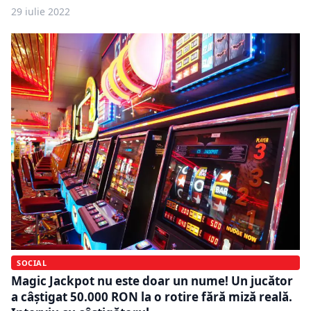
29 iulie 2022
SOCIAL
Magic Jackpot nu este doar un nume! Un jucător
a câștigat 50.000 RON la o rotire fără miză reală.