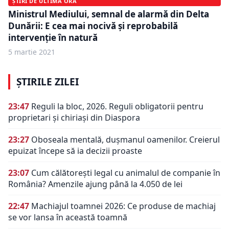
ȘTIRI DE ULTIMĂ ORĂ
Ministrul Mediului, semnal de alarmă din Delta
Dunării: E cea mai nocivă şi reprobabilă
intervenţie în natură
5 martie 2021
ȘTIRILE ZILEI
23:47
Reguli la bloc, 2026. Reguli obligatorii pentru
proprietari și chiriași din Diaspora
23:27
Oboseala mentală, dușmanul oamenilor. Creierul
epuizat începe să ia decizii proaste
23:07
Cum călătorești legal cu animalul de companie în
România? Amenzile ajung până la 4.050 de lei
22:47
Machiajul toamnei 2026: Ce produse de machiaj
se vor lansa în această toamnă