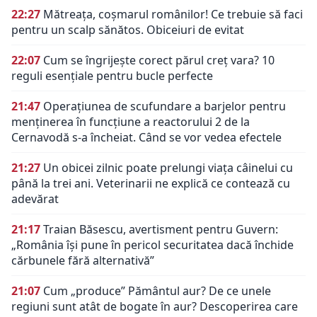
22:27
Mătreața, coșmarul românilor! Ce trebuie să faci
pentru un scalp sănătos. Obiceiuri de evitat
22:07
Cum se îngrijește corect părul creț vara? 10
reguli esențiale pentru bucle perfecte
21:47
Operațiunea de scufundare a barjelor pentru
menținerea în funcțiune a reactorului 2 de la
Cernavodă s-a încheiat. Când se vor vedea efectele
21:27
Un obicei zilnic poate prelungi viața câinelui cu
până la trei ani. Veterinarii ne explică ce contează cu
adevărat
21:17
Traian Băsescu, avertisment pentru Guvern:
„România își pune în pericol securitatea dacă închide
cărbunele fără alternativă”
21:07
Cum „produce” Pământul aur? De ce unele
regiuni sunt atât de bogate în aur? Descoperirea care