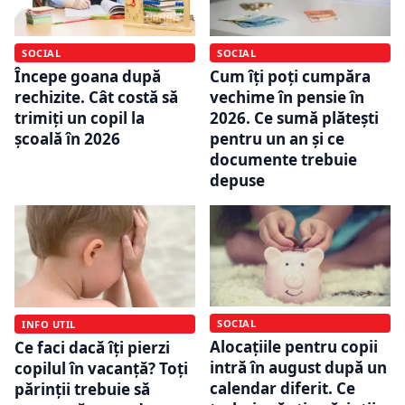
SOCIAL
SOCIAL
Începe goana după
Cum îți poți cumpăra
rechizite. Cât costă să
vechime în pensie în
trimiți un copil la
2026. Ce sumă plătești
școală în 2026
pentru un an și ce
documente trebuie
depuse
SOCIAL
INFO UTIL
Alocațiile pentru copii
Ce faci dacă îți pierzi
intră în august după un
copilul în vacanță? Toți
calendar diferit. Ce
părinții trebuie să