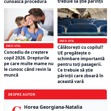
trebuie să știe părinții
cunoască procedura
INFO UTIL
INFO UTIL
Călătorești cu copilul?
Concediu de creștere
UE pregătește o
copil 2026. Drepturile
schimbare importantă
pe care multe mame nu
pentru toți pasagerii.
le cunosc când revin la
Ce trebuie să știe
muncă
părinții care zboară în
această vară
DESPRE AUTOR
C
Horea Georgiana-Natalia