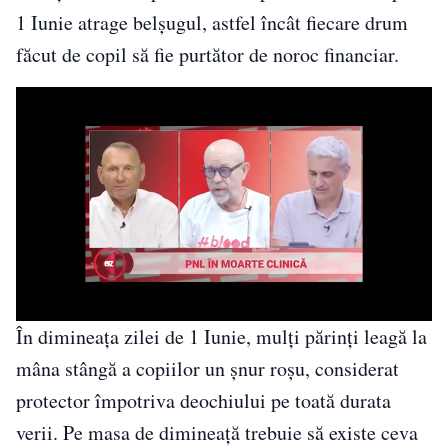
1 Iunie atrage belșugul, astfel încât fiecare drum
făcut de copil să fie purtător de noroc financiar.
În dimineața zilei de 1 Iunie, mulți părinți leagă la
mâna stângă a copiilor un șnur roșu, considerat
protector împotriva deochiului pe toată durata
verii. Pe masa de dimineață trebuie să existe ceva