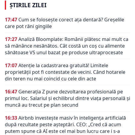
ȘTIRILE ZILEI
17:47
Cum se folosește corect ața dentară? Greșelile
care pot răni gingiile
17:27
Analiză Bloomplate: Românii plătesc mai mult ca
să mănânce nesănătos. Cât costă un coș cu alimente
sănătoase VS unul bazat pe produse ultraprocesate
17:07
Atenție la cadastrarea gratuită! Limitele
proprietății pot fi contestate de vecini. Când hotarele
din teren nu mai coincid cu cele din acte
16:47
Generația Z pune dezvoltarea profesională pe
primul loc. Salariul și echilibrul dintre viața personală și
muncă au trecut pe plan secund
16:33
Airbnb investește masiv în inteligența artificială
după rezultate peste așteptări. CEO: „Cred că acum
putem spune că AI este cel mai bun lucru care i s-a