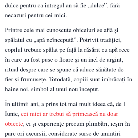
dulce pentru ca întregul an să fie „dulce”, fără
necazuri pentru cei mici.
Printre cele mai cunoscute obiceiuri se află și
spălatul cu „apă neîncepută”. Potrivit tradiției,
copilul trebuie spălat pe față la răsărit cu apă rece
în care au fost puse o floare și un inel de argint,
ritual despre care se spune că aduce sănătate de
fier și frumusețe. Totodată, copiii sunt îmbrăcați în
haine noi, simbol al unui nou început.
În ultimii ani, a prins tot mai mult ideea că, de 1
Iunie,
cei mici ar trebui să primească nu doar
obiecte
, ci și experiențe precum plimbări, ieșiri în
parc ori excursii, considerate surse de amintiri