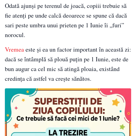
Odată ajunși pe terenul de joacă, copiii trebuie să
fie atenți pe unde calcă deoarece se spune că dacă
sari peste umbra unui prieten pe 1 Iunie îi „furi”
norocul.
Vremea
este și ea un factor important în această zi:
dacă se întâmplă să plouă puțin pe 1 Iunie, este de
bun augur ca cel mic să atingă ploaia, existând
credința că astfel va crește sănătos.