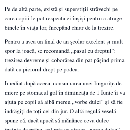
Pe de altă parte, există și superstiții străvechi pe
care copiii le pot respecta ei înșiși pentru a atrage
binele în viața lor, începând chiar de la trezire.
Pentru a avea un final de an școlar excelent și mult
spor la joacă, se recomandă „pasul cu dreptul”:
trezirea devreme și coborârea din pat pășind prima
dată cu piciorul drept pe podea.
Imediat după aceea, consumarea unei lingurițe de
miere pe stomacul gol în dimineața de 1 Iunie îi va
ajuta pe copii să aibă mereu „vorbe dulci” și să fie
îndrăgiți de toți cei din jur. O altă regulă veselă
spune că, dacă apucă să mănânce ceva dulce
înainte de prânz, cel mic va atrage „noroc dulce”