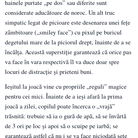
hainele purtate „pe dos” sau diferite sunt
considerate aducătoare de noroc. Un alt truc
simpatic legat de picioare este desenarea unei fețe
zâmbitoare („smiley face”) cu pixul pe buricul
degetului mare de la piciorul drept, înainte de a se
încălța. Această superstiție garantează că orice pas
va face în vara respectivă îl va duce doar spre
locuri de distracție și prieteni buni.
Ieșitul la joacă vine cu propriile „reguli” magice
pentru cei mici. Înainte de a ieși afară la prima
joacă a zilei, copilul poate încerca o „vrajă”
trăsnită: trebuie să ia o gură de apă, să se învârtă
de 3 ori pe loc și apoi să o scuipe pe iarbă; se
garantează astfel că nu i se va face niciodată sete