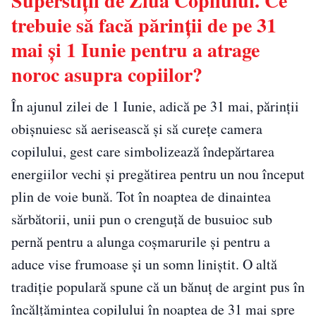
Superstiții de Ziua Copilului. Ce
trebuie să facă părinții de pe 31
mai și 1 Iunie pentru a atrage
noroc asupra copiilor?
În ajunul zilei de 1 Iunie, adică pe 31 mai, părinții
obișnuiesc să aerisească și să curețe camera
copilului, gest care simbolizează îndepărtarea
energiilor vechi și pregătirea pentru un nou început
plin de voie bună. Tot în noaptea de dinaintea
sărbătorii, unii pun o crenguță de busuioc sub
pernă pentru a alunga coșmarurile și pentru a
aduce vise frumoase și un somn liniștit. O altă
tradiție populară spune că un bănuț de argint pus în
încălțămintea copilului în noaptea de 31 mai spre