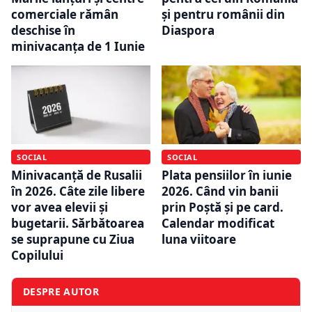
comerciale rămân
și pentru românii din
deschise în
Diaspora
minivacanța de 1 Iunie
SOCIAL
SOCIAL
Minivacanță de Rusalii
Plata pensiilor în iunie
în 2026. Câte zile libere
2026. Când vin banii
vor avea elevii și
prin Poștă și pe card.
bugetarii. Sărbătoarea
Calendar modificat
se suprapune cu Ziua
luna viitoare
Copilului
DESPRE AUTOR