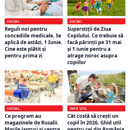
SOCIAL
SOCIAL
Reguli noi pentru
Superstiții de Ziua
concediile medicale. Se
Copilului. Ce trebuie să
aplică de astăzi, 1 Iunie.
facă părinții pe 31 mai
Cine este plătit și
și 1 iunie pentru a
pentru prima zi
atrage noroc asupra
copiilor
SOCIAL
INFO UTIL
Ce program au
Cât costă să crești un
magazinele de Rusalii.
copil în 2026. Ghid util
Marile lanțuri și centre
pentru cei din România