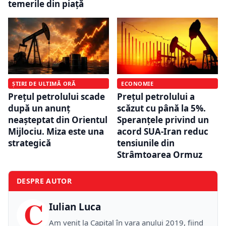
temerile din piață
ȘTIRI DE ULTIMĂ ORĂ
ECONOMIE
Prețul petrolului scade
Prețul petrolului a
după un anunț
scăzut cu până la 5%.
neașteptat din Orientul
Speranțele privind un
Mijlociu. Miza este una
acord SUA-Iran reduc
strategică
tensiunile din
Strâmtoarea Ormuz
DESPRE AUTOR
C
Iulian Luca
Am venit la Capital în vara anului 2019, fiind