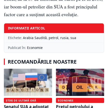
iar boom-ul petrolier din SUA a fost principalul
factor care a susținut această evoluție.
INFORMAȚII ARTICOL
Etichete:
Arabia Saudită
,
petrol
,
rusia
,
sua
Publicat în:
Economie
RECOMANDĂRILE NOASTRE
ȘTIRI DE ULTIMĂ ORĂ
ECONOMIE
Senatul SUA a adoptat
Prețul petrolului a