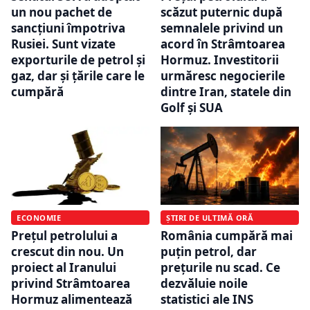
un nou pachet de
scăzut puternic după
sancțiuni împotriva
semnalele privind un
Rusiei. Sunt vizate
acord în Strâmtoarea
exporturile de petrol și
Hormuz. Investitorii
gaz, dar și țările care le
urmăresc negocierile
cumpără
dintre Iran, statele din
Golf și SUA
ECONOMIE
ȘTIRI DE ULTIMĂ ORĂ
Prețul petrolului a
România cumpără mai
crescut din nou. Un
puțin petrol, dar
proiect al Iranului
prețurile nu scad. Ce
privind Strâmtoarea
dezvăluie noile
Hormuz alimentează
statistici ale INS