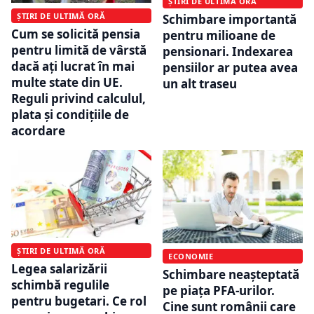
ȘTIRI DE ULTIMĂ ORĂ
ȘTIRI DE ULTIMĂ ORĂ
Schimbare importantă
Cum se solicită pensia
pentru milioane de
pentru limită de vârstă
pensionari. Indexarea
dacă ați lucrat în mai
pensiilor ar putea avea
multe state din UE.
un alt traseu
Reguli privind calculul,
plata și condițiile de
acordare
ȘTIRI DE ULTIMĂ ORĂ
ECONOMIE
Legea salarizării
Schimbare neașteptată
schimbă regulile
pe piața PFA-urilor.
pentru bugetari. Ce rol
Cine sunt românii care