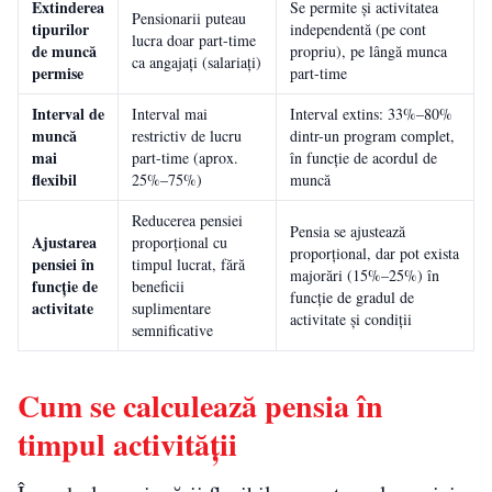
Extinderea
Se permite și activitatea
Pensionarii puteau
tipurilor
independentă (pe cont
lucra doar part-time
de muncă
propriu), pe lângă munca
ca angajați (salariați)
permise
part-time
Interval de
Interval mai
Interval extins: 33%–80%
muncă
restrictiv de lucru
dintr-un program complet,
mai
part-time (aprox.
în funcție de acordul de
flexibil
25%–75%)
muncă
Reducerea pensiei
Pensia se ajustează
Ajustarea
proporțional cu
proporțional, dar pot exista
pensiei în
timpul lucrat, fără
majorări (15%–25%) în
funcție de
beneficii
funcție de gradul de
activitate
suplimentare
activitate și condiții
semnificative
Cum se calculează pensia în
timpul activității