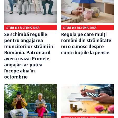
ȘTIRI DE ULTIMĂ ORĂ
ȘTIRI DE ULTIMĂ ORĂ
Se schimbă regulile
Regula pe care mulți
pentru angajarea
români din străinătate
muncitorilor străini în
nu o cunosc despre
România. Patronatul
contribuțiile la pensie
avertizează: Primele
angajări ar putea
începe abia în
octombrie