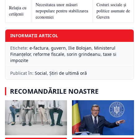
Necesitatea unor măsuri
Costuri sociale și
Relația cu
nepopulare pentru stabilizarea
politice asumate de
cetățenii
economiei
Guvern
INFORMAȚII ARTICOL
Etichete:
e-factura
,
guvern
,
Ilie Bolojan
,
Ministerul
Finanțelor
,
reforme fiscale
,
sorin grindeanu
,
taxe si
impozite
Publicat în:
Social
,
Știri de ultimă oră
RECOMANDĂRILE NOASTRE