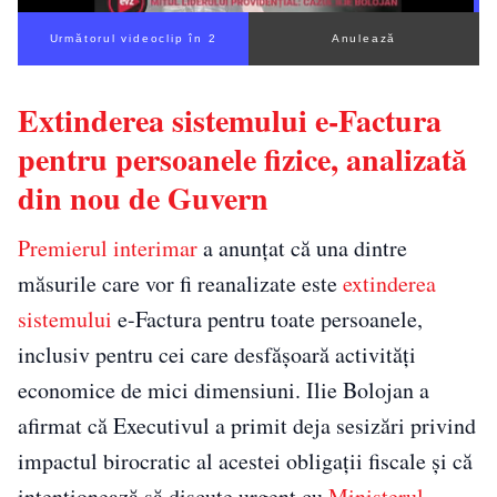
Următorul videoclip în 1
Anulează
Extinderea sistemului e-Factura
pentru persoanele fizice, analizată
din nou de Guvern
Premierul interimar
a anunțat că una dintre
măsurile care vor fi reanalizate este
extinderea
sistemului
e-Factura pentru toate persoanele,
inclusiv pentru cei care desfășoară activități
economice de mici dimensiuni. Ilie Bolojan a
afirmat că Executivul a primit deja sesizări privind
impactul birocratic al acestei obligații fiscale și că
intenționează să discute urgent cu
Ministerul