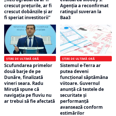
crescut preţurile, ar fi
Agenția a reconfirmat
crescut dobânzile şi ar
ratingul suveran la
fi speriat investitorii”
Baa3
ȘTIRI DE ULTIMĂ ORĂ
ȘTIRI DE ULTIMĂ ORĂ
Scufundarea primelor
Sistemul e-Terra ar
două barje de pe
putea deveni
Dunăre, finalizată
funcțional săptămâna
vineri seara. Radu
viitoare. Guvernul
Miruță spune că
anunță că testele de
navigația pe fluviu nu
securitate și
ar trebui să fie afectată
performanță
avansează conform
estimărilor