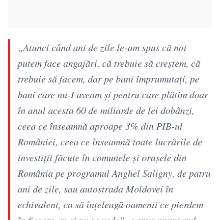
„Atunci când ani de zile le-am spus că noi
putem face angajări, că trebuie să creştem, că
trebuie să facem, dar pe bani împrumutaţi, pe
bani care nu-I aveam şi pentru care plătim doar
în anul acesta 60 de miliarde de lei dobânzi,
ceea ce înseamnă aproape 3% din PIB-ul
României, ceea ce înseamnă toate lucrările de
investiţii făcute în comunele şi oraşele din
România pe programul Anghel Saligny, de patru
ani de zile, sau autostrada Moldovei în
echivalent, ca să înţeleagă oamenii ce pierdem
în fiecare an şi nu se vede”, a spus premierul