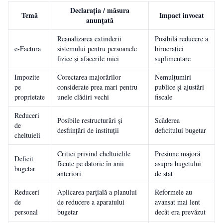
Declarația / măsura
Temă
Impact invocat
anunțată
Reanalizarea extinderii
Posibilă reducere a
e-Factura
sistemului pentru persoanele
birocrației
fizice și afacerile mici
suplimentare
Impozite
Corectarea majorărilor
Nemulțumiri
pe
considerate prea mari pentru
publice și ajustări
proprietate
unele clădiri vechi
fiscale
Reduceri
Posibile restructurări și
Scăderea
de
desființări de instituții
deficitului bugetar
cheltuieli
Critici privind cheltuielile
Presiune majoră
Deficit
făcute pe datorie în anii
asupra bugetului
bugetar
anteriori
de stat
Reduceri
Aplicarea parțială a planului
Reformele au
de
de reducere a aparatului
avansat mai lent
personal
bugetar
decât era prevăzut