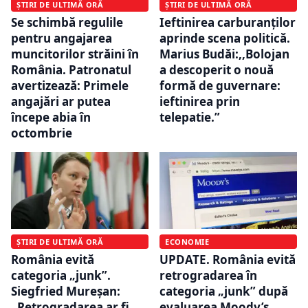
ȘTIRI DE ULTIMĂ ORĂ
ȘTIRI DE ULTIMĂ ORĂ
Se schimbă regulile
Ieftinirea carburanților
pentru angajarea
aprinde scena politică.
muncitorilor străini în
Marius Budăi:,,Bolojan
România. Patronatul
a descoperit o nouă
avertizează: Primele
formă de guvernare:
angajări ar putea
ieftinirea prin
începe abia în
telepatie.”
octombrie
ȘTIRI DE ULTIMĂ ORĂ
ECONOMIE
România evită
UPDATE. România evită
categoria „junk”.
retrogradarea în
Siegfried Mureșan:
categoria „junk” după
„Retrogradarea ar fi
evaluarea Moody’s.