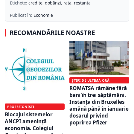
Etichete:
credite
,
dobânzi
,
rata
,
restanta
Publicat în:
Economie
RECOMANDĂRILE NOASTRE
ȘTIRI DE ULTIMĂ ORĂ
ROMATSA rămâne fără
bani în trei săptămâni.
Instanța din Bruxelles
PROFESIONIȘTI
amână până în ianuarie
Blocajul sistemelor
dosarul privind
ANCPI amenință
poprirea Pfizer
economia. Colegiul