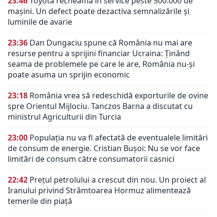
23:46
Toyota recheamă în service peste 500.000 de
mașini. Un defect poate dezactiva semnalizările și
luminile de avarie
23:36
Dan Dungaciu spune că România nu mai are
resurse pentru a sprijini financiar Ucraina: Ținând
seama de problemele pe care le are, România nu-și
poate asuma un sprijin economic
23:18
România vrea să redeschidă exporturile de ovine
spre Orientul Mijlociu. Tanczos Barna a discutat cu
ministrul Agriculturii din Turcia
23:00
Populația nu va fi afectată de eventualele limitări
de consum de energie. Cristian Bușoi: Nu se vor face
limitări de consum către consumatorii casnici
22:42
Prețul petrolului a crescut din nou. Un proiect al
Iranului privind Strâmtoarea Hormuz alimentează
temerile din piață