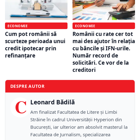
ECONOMIE
ECONOMIE
Cum pot românii să
Românii cu rate cer tot
scurteze perioada unui
mai des ajutor în relația
credit ipotecar prin
cu băncile și IFN-urile.
refinanțare
Număr record de
solicitări. Ce vor de la
creditori
DESPRE AUTOR
C
Leonard Bădilă
Am finalizat Facultatea de Litere și Limbi
Străine în cadrul Universității Hyperion din
București, iar ulterior am absolvit masterul la
Facultatea de Jurnalism, specializarea