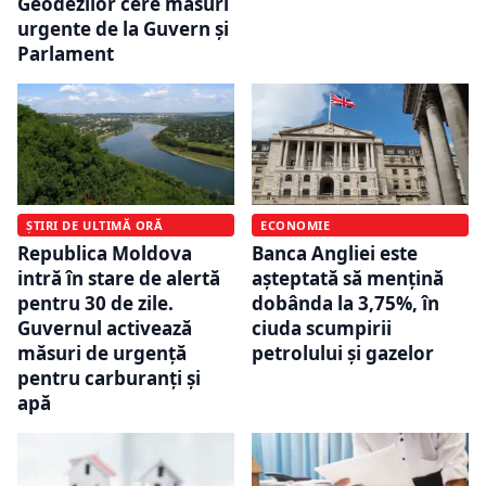
Geodezilor cere măsuri
urgente de la Guvern și
Parlament
ȘTIRI DE ULTIMĂ ORĂ
ECONOMIE
Republica Moldova
Banca Angliei este
intră în stare de alertă
așteptată să mențină
pentru 30 de zile.
dobânda la 3,75%, în
Guvernul activează
ciuda scumpirii
măsuri de urgență
petrolului și gazelor
pentru carburanți și
apă