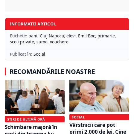
INFORMAȚII ARTICOL
Etichete:
bani
,
Cluj Napoca
,
elevi
,
Emil Boc
,
primarie
,
scoli private
,
sume
,
vouchere
Publicat în:
Social
RECOMANDĂRILE NOASTRE
SOCIAL
ȘTIRI DE ULTIMĂ ORĂ
Vârstnicii care pot
Schimbare majoră în
primi 2.000 de lei. Cine
școli din toamna lui