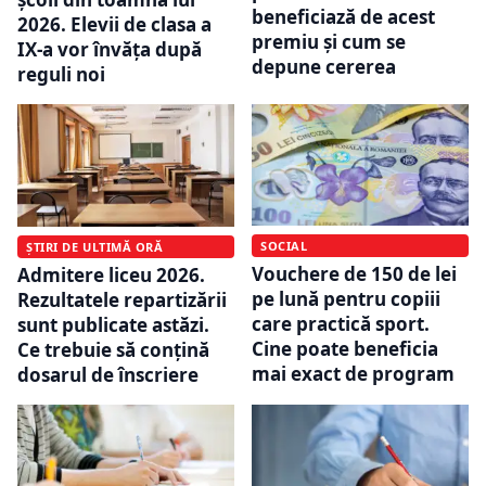
beneficiază de acest
2026. Elevii de clasa a
premiu și cum se
IX-a vor învăța după
depune cererea
reguli noi
SOCIAL
ȘTIRI DE ULTIMĂ ORĂ
Vouchere de 150 de lei
Admitere liceu 2026.
pe lună pentru copiii
Rezultatele repartizării
care practică sport.
sunt publicate astăzi.
Cine poate beneficia
Ce trebuie să conțină
mai exact de program
dosarul de înscriere