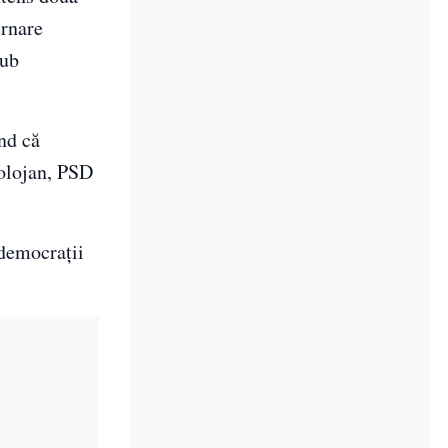
ernare
sub
ând că
Bolojan, PSD
-democrații