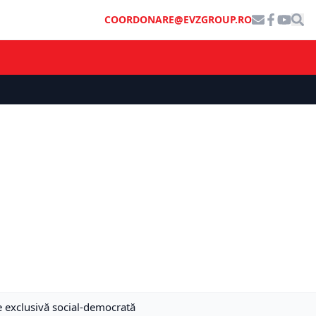
COORDONARE@EVZGROUP.RO
re exclusivă social-democrată