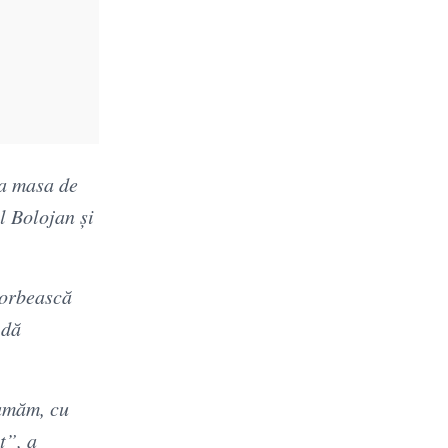
la masa de
l Bolojan și
vorbească
 dă
sumăm, cu
t”, a