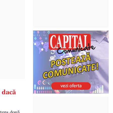
a dacă
ntens două