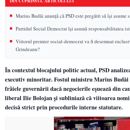
DIN CUPRINSUL ARTICOLULUI
Marius Budăi anunță că PSD este pregătit să își asume s
Partidul Social Democrat își asumă responsabilitatea is
Viitorul premier social-democrat va fi desemnat exclusiv 
Grindeanu?
În contextul blocajului politic actual, PSD anali
executiv minoritar. Fostul ministru Marius Budăi a
frâiele guvernării dacă negocierile eșuează din cauz
liberal Ilie Bolojan și subliniază că viitoarea nomi
decisă strict prin procedurile interne statutare.