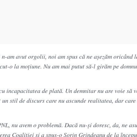
oi n-am avut orgolii, noi am spus că ne așezăm oricând 
ăcut-o la moțiune. Nu am mai putut să-l girăm pe domnu
u incapacitatea de plată. Un demnitar nu are voie să 
 un stil de discurs care nu ascunde realitatea, dar care
 PNL, nu avem o problemă. Dacă nu-și doresc, da, ne a
cerea Coaliției și a spus-o Sorin Grindeanu de la începu