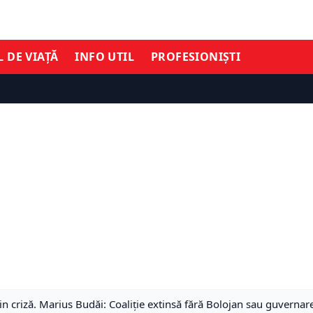
L DE VIAȚĂ
INFO UTIL
PROFESIONIȘTI
din criză. Marius Budăi: Coaliție extinsă fără Bolojan sau guverna