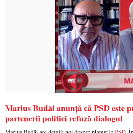
Marius Budăi anunță că PSD este pr
partenerii politici refuză dialogul
Marius Budăi are detalii noi despre planurile
PSD
. Î