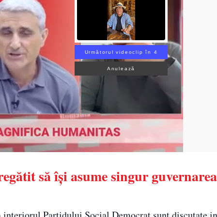
Următorul videoclip în 3
Anulează
egătit să își asume singur guvernare
n interiorul Partidului Social Democrat sunt discutate i