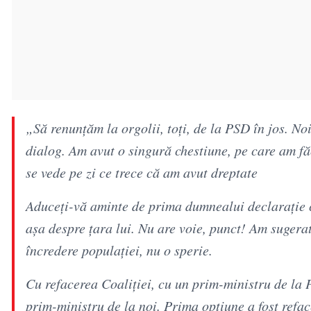
„Să renunțăm la orgolii, toți, de la PSD în jos. N
dialog. Am avut o singură chestiune, pe care am f
se vede pe zi ce trece că am avut dreptate
Aduceți-vă aminte de prima dumnealui declarație c
așa despre țara lui. Nu are voie, punct! Am sugerat
încredere populației, nu o sperie.
Cu refacerea Coaliției, cu un prim-ministru de la
prim-ministru de la noi. Prima opțiune a fost refa