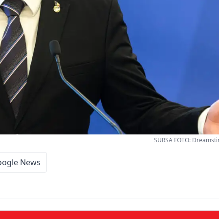
SURSA FOTO: Dreamstim
oogle News