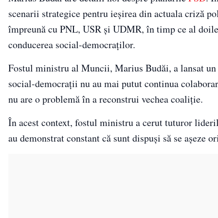
scenarii strategice pentru ieșirea din actuala criză p
împreună cu PNL, USR și UDMR, în timp ce al doilea
conducerea social-democraților.
Fostul ministru al Muncii, Marius Budăi, a lansat un 
social-democrații nu au mai putut continua colaborarea
nu are o problemă în a reconstrui vechea coaliție.
În acest context, fostul ministru a cerut tuturor lider
au demonstrat constant că sunt dispuși să se așeze or