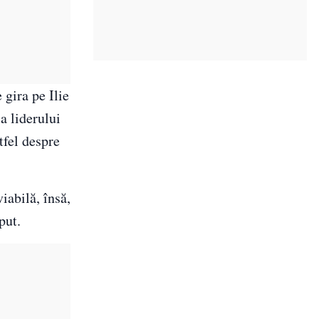
 gira pe Ilie
a liderului
tfel despre
iabilă, însă,
put.