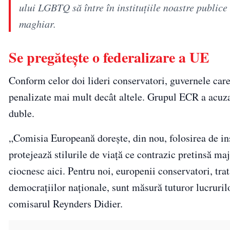
ului LGBTQ să între în instituțiile noastre publice
maghiar.
Se pregătește o federalizare a UE
Conform celor doi lideri conservatori, guvernele care 
penalizate mai mult decât altele. Grupul ECR a acuz
duble.
„Comisia Europeană dorește, din nou, folosirea de in
protejează stilurile de viață ce contrazic pretinsă ma
ciocnesc aici. Pentru noi, europenii conservatori, tra
democrațiilor naționale, sunt măsură tuturor lucruril
comisarul Reynders Didier.