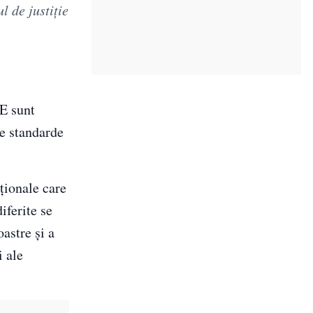
l de justiție
UE sunt
e standarde
ționale care
iferite se
astre și a
i ale