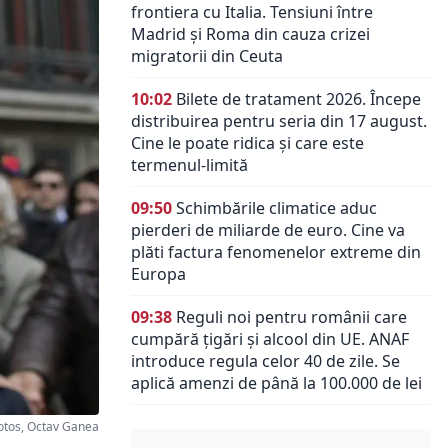
frontiera cu Italia. Tensiuni între
Madrid și Roma din cauza crizei
migratorii din Ceuta
10:02
Bilete de tratament 2026. Începe
distribuirea pentru seria din 17 august.
Cine le poate ridica și care este
termenul-limită
09:50
Schimbările climatice aduc
pierderi de miliarde de euro. Cine va
plăti factura fenomenelor extreme din
Europa
09:38
Reguli noi pentru românii care
cumpără țigări și alcool din UE. ANAF
introduce regula celor 40 de zile. Se
aplică amenzi de până la 100.000 de lei
otos, Octav Ganea