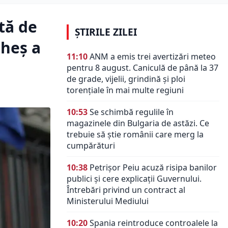
tă de
ȘTIRILE ZILEI
rheș a
11:10
ANM a emis trei avertizări meteo
pentru 8 august. Caniculă de până la 37
de grade, vijelii, grindină și ploi
torențiale în mai multe regiuni
10:53
Se schimbă regulile în
magazinele din Bulgaria de astăzi. Ce
trebuie să știe românii care merg la
cumpărături
10:38
Petrișor Peiu acuză risipa banilor
publici și cere explicații Guvernului.
Întrebări privind un contract al
Ministerului Mediului
10:20
Spania reintroduce controalele la