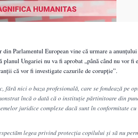
or din Parlamentul European vine că urmare a anunțului 
 planul Ungariei nu va fi aprobat „până când nu vor fi 
nții că vor fi investigate cazurile de corupție”.
c, fără nici o baza profesională, care se fondează pe o
strat încă o dată că o instituție părtinitoare din pun
stemelor juridice complexe dacă sunt în conformitate cu 
espectăm legea privind protecția copilului și să nu per