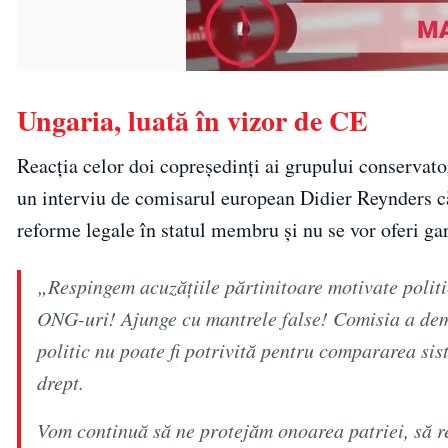
Ungaria, luată în vizor de CE
Reacția celor doi copreședinți ai grupului conservat
un interviu de comisarul european Didier Reynders că
reforme legale în statul membru și nu se vor oferi gara
„Respingem acuzățiile părtinitoare motivate politi
ONG-uri! Ajunge cu mantrele false! Comisia a demon
politic nu poate fi potrivită pentru compararea si
drept.
Vom continuă să ne protejăm onoarea patriei, să r