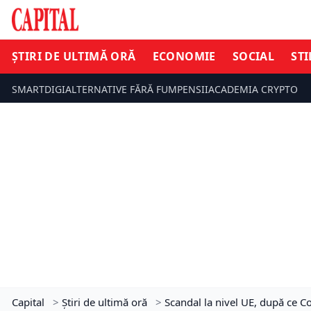
ȘTIRI DE ULTIMĂ ORĂ
ECONOMIE
SOCIAL
STI
SMARTDIGI
ALTERNATIVE FĂRĂ FUM
PENSII
ACADEMIA CRYPTO
Capital
>
Știri de ultimă oră
>
Scandal la nivel UE, după ce C