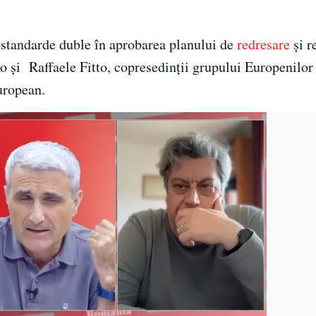
 standarde duble în aprobarea planului de
redresare
și r
o și Raffaele Fitto, copresedinții grupului Europenilor
uropean.