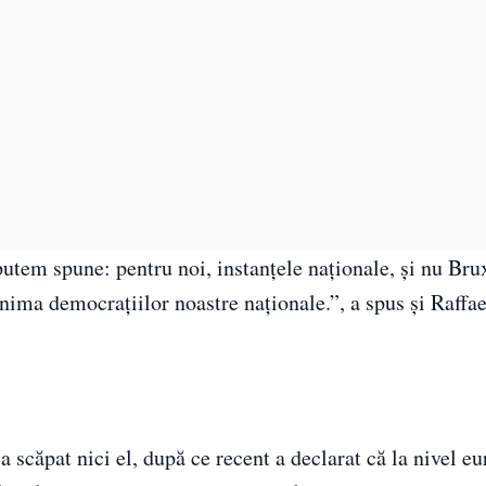
utem spune: pentru noi, instanțele naționale, și nu Brux
inima democrațiilor noastre naționale.”, a spus și Raffae
scăpat nici el, după ce recent a declarat că la nivel e