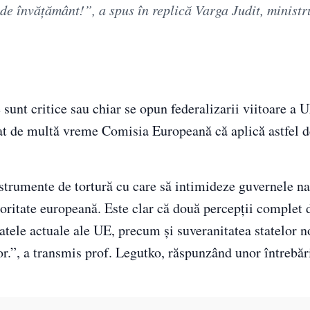
 de învățământ!”, a spus în replică Varga Judit, ministru
sunt critice sau chiar se opun federalizarii viitoare a 
at de multă vreme Comisia Europeană că aplică astfel d
strumente de tortură cu care să intimideze guvernele na
joritate europeană. Este clar că două percepții complet d
tatele actuale ale UE, precum și suveranitatea statelor no
or.”, a transmis prof. Legutko, răspunzând unor întrebăr