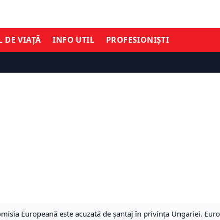
L DE VIAȚĂ
INFO UTIL
PROFESIONIȘTI
omisia Europeană este acuzată de șantaj în privința Ungariei. Euro