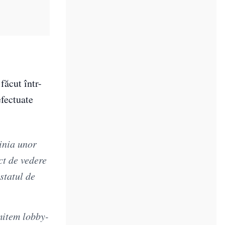
făcut într-
efectuate
pinia unor
ct de vedere
statul de
mitem lobby-