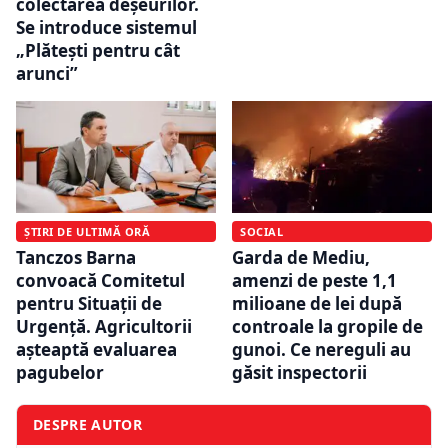
colectarea deșeurilor.
Se introduce sistemul
„Plătești pentru cât
arunci”
ȘTIRI DE ULTIMĂ ORĂ
SOCIAL
Tanczos Barna
Garda de Mediu,
convoacă Comitetul
amenzi de peste 1,1
pentru Situații de
milioane de lei după
Urgență. Agricultorii
controale la gropile de
așteaptă evaluarea
gunoi. Ce nereguli au
pagubelor
găsit inspectorii
DESPRE AUTOR