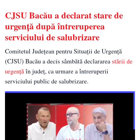
CJSU Bacău a declarat stare de
urgență după întreruperea
serviciului de salubrizare
Comitetul Județean pentru Situații de Urgență
(CJSU) Bacău a decis sâmbătă declararea
stării de
urgență
în județ, ca urmare a întreruperii
serviciului public de salubrizare.