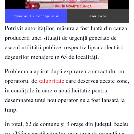
Următorul videoclip în 3
Anulează
Potrivit autorităților, măsura a fost luată din cauza
producerii unei situații de urgență generate de
eșecul utilității publice, respectiv lipsa colectării
deșeurilor menajere în 65 de localități.
Problema a apărut după expirarea contractului cu
operatorul de
salubritate
care deservea aceste zone,
în condițiile în care o nouă licitație pentru
desemnarea unui nou operator nu a fost lansată la
timp.
În total, 62 de comune și 3 orașe din județul Bacău
se află în această situație, iar starea de urgență va