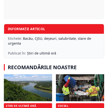
INFORMAȚII ARTICOL
Etichete:
Bacău
,
CJSU
,
deșeuri
,
salubritate
,
stare de
urgenta
Publicat în:
Știri de ultimă oră
RECOMANDĂRILE NOASTRE
ȘTIRI DE ULTIMĂ ORĂ
SOCIAL