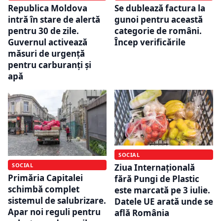
Republica Moldova
Se dublează factura la
intră în stare de alertă
gunoi pentru această
pentru 30 de zile.
categorie de români.
Guvernul activează
Încep verificările
măsuri de urgență
pentru carburanți și
apă
SOCIAL
SOCIAL
Ziua Internațională
Primăria Capitalei
fără Pungi de Plastic
schimbă complet
este marcată pe 3 iulie.
sistemul de salubrizare.
Datele UE arată unde se
Apar noi reguli pentru
află România