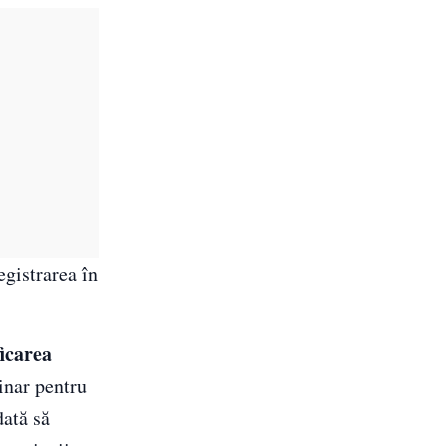
egistrarea în
ficarea
rinar pentru
dată să