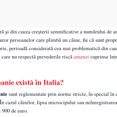
ară și din cauza creșterii semnificative a numărului de 
turor persoanelor care plimbă un câine, fie că sunt propr
ombrie, perioadă considerată cea mai problematică din ca
i care nu respectă prevederile riscă
amenzi
cuprinse într
nie există în Italia?
anie
sunt reglementate prin norme stricte, în special în 
În cazul câinilor, lipsa microcipului sau neînregistrarea
i 900 de euro.