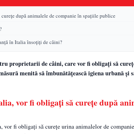
 să curețe după animalele de companie în spațiile publice
?
ță în Italia însoțiți de câini?
ru proprietarii de câini, care vor fi obligați să cureț
, măsură menită să îmbunătățească igiena urbană și 
alia, vor fi obligați să curețe după ani
a, vor fi obligați să curețe urina animalelor de companie