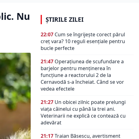
lic. Nu
ȘTIRILE ZILEI
22:07
Cum se îngrijește corect părul
creț vara? 10 reguli esențiale pentru
bucle perfecte
21:47
Operațiunea de scufundare a
barjelor pentru menținerea în
funcțiune a reactorului 2 de la
Cernavodă s-a încheiat. Când se vor
vedea efectele
21:27
Un obicei zilnic poate prelungi
viața câinelui cu până la trei ani.
Veterinarii ne explică ce contează cu
adevărat
21:17
Traian Băsescu, avertisment