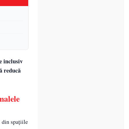
e inclusiv
să reducă
malele
 din spațiile