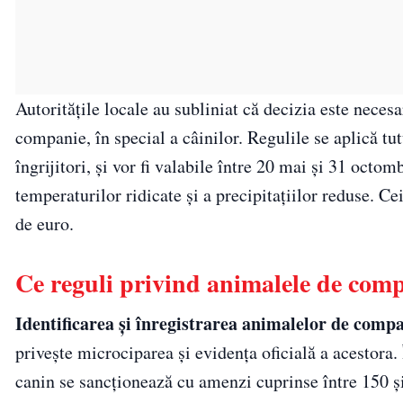
Autoritățile locale au subliniat că decizia este neces
companie, în special a câinilor. Regulile se aplică tu
îngrijitori, și vor fi valabile între 20 mai și 31 oct
temperaturilor ridicate și a precipitațiilor reduse. Ce
de euro.
Ce reguli privind animalele de compa
Identificarea și înregistrarea animalelor de comp
privește microciparea și evidența oficială a acestora. 
canin se sancționează cu amenzi cuprinse între 150 ș