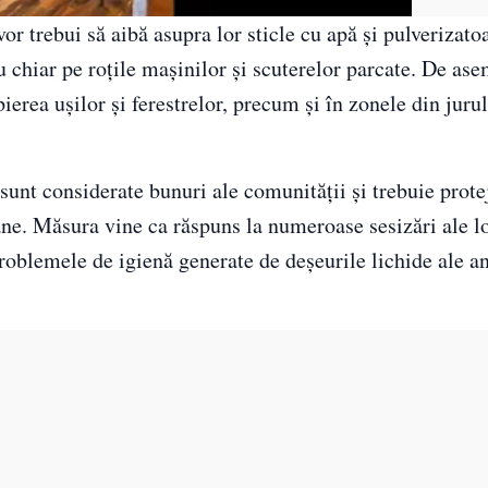
r trebui să aibă asupra lor sticle cu apă și pulverizato
u chiar pe roțile mașinilor și scuterelor parcate. De as
erea ușilor și ferestrelor, precum și în zonele din jurul
 sunt considerate bunuri ale comunității și trebuie prote
bane. Măsura vine ca răspuns la numeroase sesizări ale lo
roblemele de igienă generate de deșeurile lichide ale a