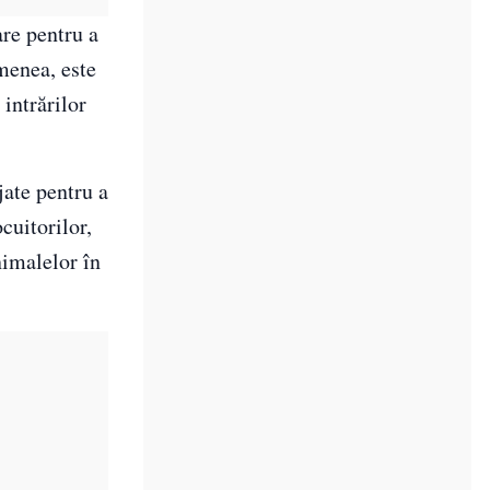
are pentru a
emenea, este
 intrărilor
jate pentru a
cuitorilor,
nimalelor în