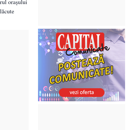
rul orașului
plăcute