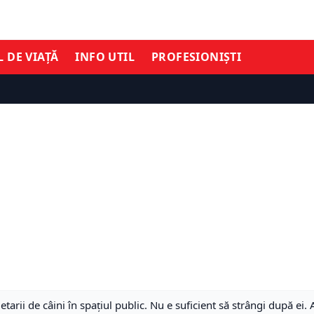
L DE VIAȚĂ
INFO UTIL
PROFESIONIȘTI
tarii de câini în spațiul public. Nu e suficient să strângi după ei.