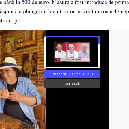
 până la 500 de euro. Măsura a fost introdusă de prima
răspuns la plângerile locuitorilor privind mirosurile ne
tru copii.
Următorul videoclip în 3
Anulează