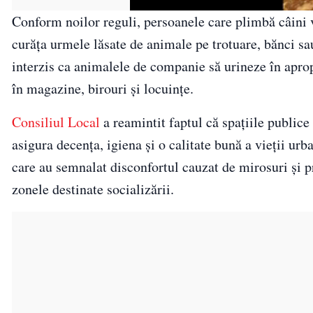
Conform noilor reguli, persoanele care plimbă câini vo
curăța urmele lăsate de animale pe trotuare, bănci sa
interzis ca animalele de companie să urineze în apropi
în magazine, birouri și locuințe.
Consiliul Local
a reamintit faptul că spațiile publice
asigura decența, igiena și o calitate bună a vieții ur
care au semnalat disconfortul cauzat de mirosuri și p
zonele destinate socializării.