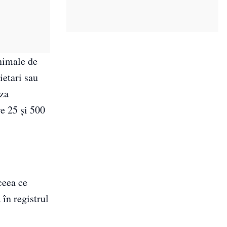
animale de
ietari sau
uza
e 25 și 500
ceea ce
 în registrul