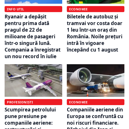
INFO UTIL
ECONOMIE
Ryanair a depășit
Biletele de autobuz și
pentru prima dată
tramvai vor costa doar
pragul de 22 de
1 leu într-un oraș din
milioane de pasageri
România. Noile prețuri
într-o singură lună.
intră în vigoare
Compania a înregistrat
începând cu 1 august
un nou record în iulie
PROFESIONIȘTI
ECONOMIE
Scumpirea petrolului
Companiile aeriene din
pune presiune pe
Europa se confruntă cu
companiile aeriene:
noi riscuri financiare.