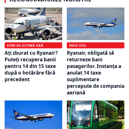
ȘTIRI DE ULTIMĂ ORĂ
INFO UTIL
Ați zburat cu Ryanair?
Ryanair, obligată să
Puteți recupera banii
returneze bani
pentru 14 din 15 taxe
pasagerilor. Instanța a
după o hotărâre fără
anulat 14 taxe
precedent
suplimentare
percepute de compania
aeriană