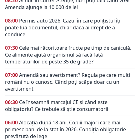
08:20
Ai nuc în curte? Atenție, nu-l poți tăia când vrei!
Amenda ajunge la 10.000 de lei
08:00
Permis auto 2026. Cazul în care polițistul îți
poate lua documentul, chiar dacă ai drept de a
conduce
07:30
Cele mai răcoritoare fructe pe timp de caniculă.
Ce alimente ajută organismul să facă față
temperaturilor de peste 35 de grade?
07:00
Amendă sau avertisment? Regula pe care mulți
români nu o cunosc. Când poți scăpa doar cu un
avertisment
06:30
Ce înseamnă marcajul CE și când este
obligatoriu? Ce trebuie să știe consumatorii
06:00
Alocația după 18 ani. Copiii majori care mai
primesc bani de la stat în 2026. Condiția obligatorie
prevăzută de lege