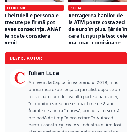
ECONOMIE
SOCIAL
Cheltuielile personale
Retragerea banilor de
trecute pe firmă pot
la ATM poate costa zeci
avea consecințe. ANAF
de euro în plus. Țările în
le poate considera
care turiștii plătesc cele
venit
mai mari comisioane
DESPRE AUTOR
C
Iulian Luca
Am venit la Capital în vara anului 2019, fiind
prima mea experiență ca jurnalist după ce am
lucrat oarecum de cealaltă parte a baricadei,
în monitorizarea presei, mai bine de 8 ani.
Înainte de a intra în presă, am lucrat o scurtă
perioadă de timp în proiectare în Autocad
pentru construcții civile și industriale. Am fost
și sunt pasionat de tehnologie, precum și de