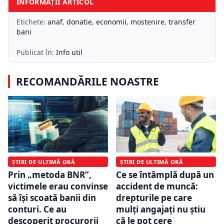
INFORMAȚII ARTICOL
Etichete:
anaf
,
donatie
,
economii
,
mostenire
,
transfer
bani
Publicat în:
Info util
RECOMANDĂRILE NOASTRE
ȘTIRI DE ULTIMĂ ORĂ
ȘTIRI DE ULTIMĂ ORĂ
Prin „metoda BNR”,
Ce se întâmplă după un
victimele erau convinse
accident de muncă:
să își scoată banii din
drepturile pe care
conturi. Ce au
mulți angajați nu știu
descoperit procurorii
că le pot cere