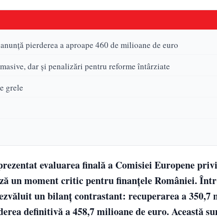
u anunță pierderea a aproape 460 de milioane de euro
masive, dar și penalizări pentru reforme întârziate
e grele
a prezentat evaluarea finală a Comisiei Europene pri
ă un moment critic pentru finanțele României. Într
ezvăluit un bilanț contrastant: recuperarea a 350,7 
rderea definitivă a 458,7 milioane de euro. Această s