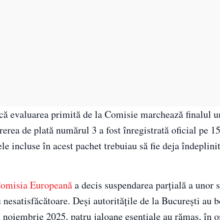
 că evaluarea primită de la Comisie marchează finalul u
rerea de plată numărul 3 a fost înregistrată oficial pe 
ele incluse în acest pachet trebuiau să fie deja îndeplini
omisia Europeană
a decis suspendarea parțială a unor
esatisfăcătoare. Deși autoritățile de la București au b
în noiembrie 2025, patru jaloane esențiale au rămas, în o