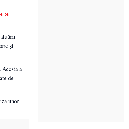
a a
aluării
are și
. Acesta a
ate de
auza unor