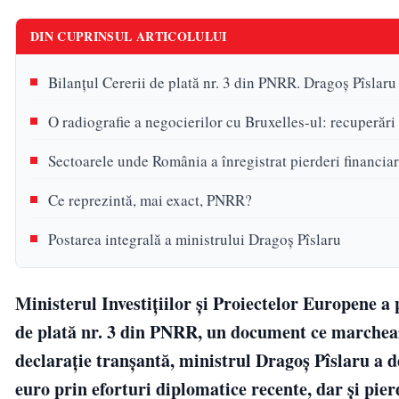
DIN CUPRINSUL ARTICOLULUI
Bilanțul Cererii de plată nr. 3 din PNRR. Dragoș Pîslar
O radiografie a negocierilor cu Bruxelles-ul: recuperări 
Sectoarele unde România a înregistrat pierderi financiar
Ce reprezintă, mai exact, PNRR?
Postarea integrală a ministrului Dragoș Pîslaru
Ministerul Investițiilor și Proiectelor Europene 
de plată nr. 3 din PNRR, un document ce marcheaz
declarație tranșantă, ministrul Dragoș Pîslaru a d
euro prin eforturi diplomatice recente, dar și pie