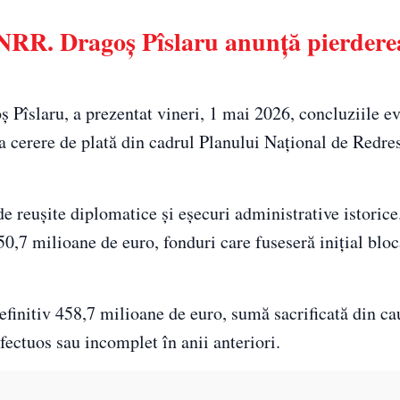
 PNRR. Dragoș Pîslaru anunță pierdere
ș Pîslaru, a prezentat vineri, 1 mai 2026, concluziile ev
ia cerere de plată din cadrul Planului Național de Redres
de reușite diplomatice și eșecuri administrative istorice
,7 milioane de euro, fonduri care fuseseră inițial bloc
 definitiv 458,7 milioane de euro, sumă sacrificată din c
fectuos sau incomplet în anii anteriori.