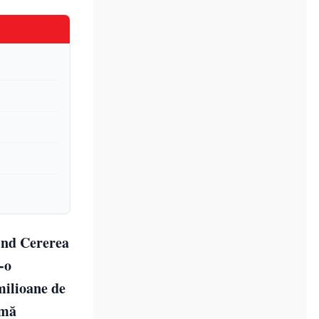
vind Cererea
-o
milioane de
umă