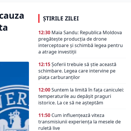
 cauza
ȘTIRILE ZILEI
ta
12:30
Maia Sandu: Republica Moldova
pregătește producția de drone
interceptoare și schimbă legea pentru
a atrage investiții
12:15
Șoferii trebuie să știe această
schimbare. Legea care intervine pe
piața carburanților
12:00
Suntem la limită în fața caniculei:
temperaturile au depășit praguri
istorice. La ce să ne așteptăm
11:50
Cum influențează viteza
transmisiunii experiența la mesele de
ruletă live