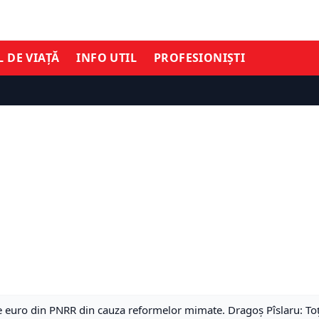
L DE VIAȚĂ
INFO UTIL
PROFESIONIȘTI
 euro din PNRR din cauza reformelor mimate. Dragoș Pîslaru: Toț