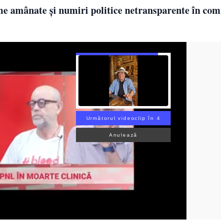
me amânate și numiri politice netransparente în com
Următorul videoclip în 3
Anulează