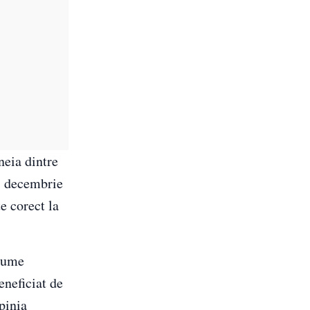
neia dintre
15 decembrie
te corect la
 sume
eneficiat de
pinia