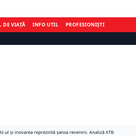
L DE VIAȚĂ
INFO UTIL
PROFESIONIȘTI
I-ul și inovarea reprezintă șansa revenirii. Analiză XTB