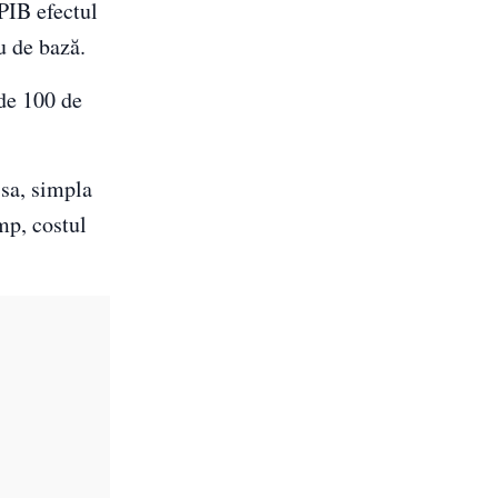
 PIB efectul
u de bază.
 de 100 de
 sa, simpla
imp, costul