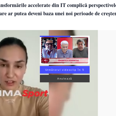
transformările accelerate din IT complică perspectivel
ovare ar putea deveni baza unei noi perioade de crește
Următorul videoclip în 4
Anulează