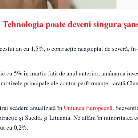
Tehnologia poate deveni singura șans
estui an cu 1,5%, o contracție neașteptat de severă, în
c cu 5% în martie față de anul anterior, amânarea invest
t motivele principale ale contra-performanței, arată Cl
trat scădere anualizată în
Uniunea Europeană
. Secvenția
ontracție și Suedia și Lituania. Ne aflăm în minoritatea 
cut cu 0,2%.