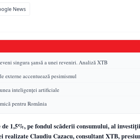
oogle News
veni singura șansă a unei reveniri. Analiză XTB
nile externe accentuează pesimismul
nea inteligenței artificiale
nomică pentru România
de 1,5%, pe fondul scăderii consumului, al investiți
izei realizate Claudiu Cazacu, consultant XTB, presiu