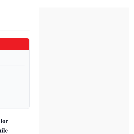
ilor
nile