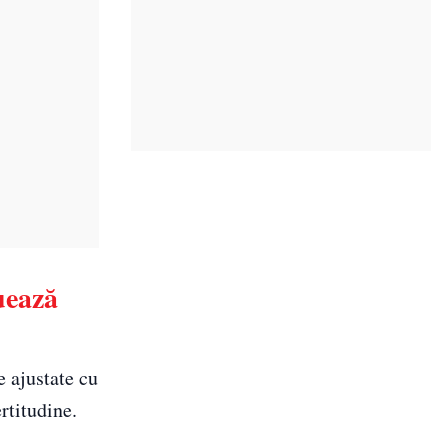
uează
e ajustate cu
rtitudine.