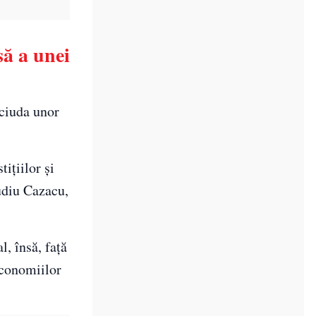
ă a unei
 ciuda unor
ițiilor și
audiu Cazacu,
l, însă, față
economiilor