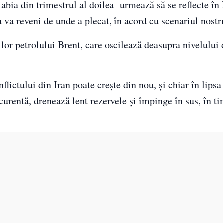
i: abia din trimestrul al doilea urmează să se reflecte în
 va reveni de unde a plecat, în acord cu scenariul nostr
ilor petrolului Brent, care oscilează deasupra nivelului
flictului din Iran poate crește din nou, și chiar în lipsa
 curentă, drenează lent rezervele și împinge în sus, în t