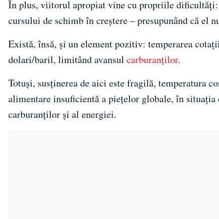
În plus, viitorul apropiat vine cu propriile dificultăț
cursului de schimb în creștere – presupunând că el nu
Există, însă, și un element pozitiv: temperarea cotați
dolari/baril, limitând avansul
carburanților
.
Totuși, susținerea de aici este fragilă, temperatura con
alimentare insuficientă a piețelor globale, în situația
carburanților și al energiei.