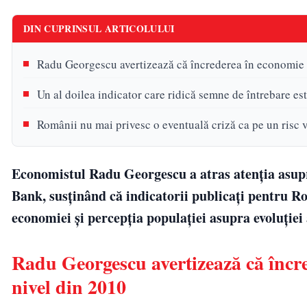
DIN CUPRINSUL ARTICOLULUI
Radu Georgescu avertizează că încrederea în economie a
Un al doilea indicator care ridică semne de întrebare est
Românii nu mai privesc o eventuală criză ca pe un risc vii
Economistul Radu Georgescu a atras atenția asupr
Bank, susținând că indicatorii publicați pentru R
economiei și percepția populației asupra evoluției 
Radu Georgescu avertizează că încre
nivel din 2010