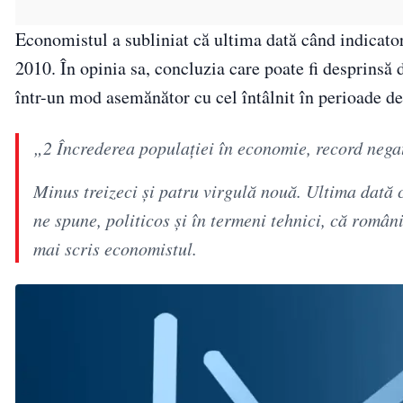
Economistul a subliniat că ultima dată când indicator
2010. În opinia sa, concluzia care poate fi desprinsă
într-un mod asemănător cu cel întâlnit în perioade d
„2 Încrederea populației în economie, record nega
Minus treizeci și patru virgulă nouă. Ultima dată c
ne spune, politicos și în termeni tehnici, că româ
mai scris economistul.