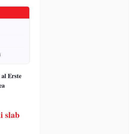
i
 al Erste
ea
i slab