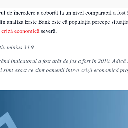
ul de încredere a coborât la un nivel comparabil a fost 
 din analiza Erste Bank este că populația percepe situaț
e
criză economică
severă.
tiv minius 34,9
ând indicatorul a fost atât de jos a fost în 2010. Adică
nii simt exact ce simt oamenii într-o criză economică pr