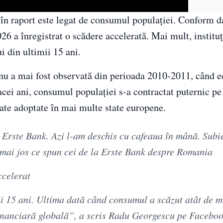
în raport este legat de consumul populației. Conform d
26 a înregistrat o scădere accelerată. Mai mult, institu
 din ultimii 15 ani.
nu a mai fost observată din perioada 2010-2011, când 
 acei ani, consumul populației s-a contractat puternic pe
tate adoptate în mai multe state europene.
a Erste Bank. Azi l-am deschis cu cafeaua în mână. Subi
mai jos ce spun cei de la Erste Bank despre Romania
ccelerat
 15 ani. Ultima dată când consumul a scăzut atât de mu
financiară globală”, a scris Radu Georgescu pe Faceboo