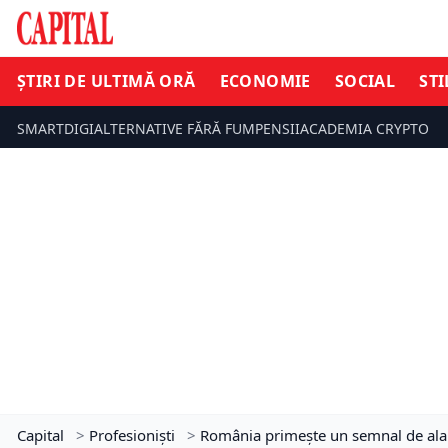
ȘTIRI DE ULTIMĂ ORĂ
ECONOMIE
SOCIAL
STI
SMARTDIGI
ALTERNATIVE FĂRĂ FUM
PENSII
ACADEMIA CRYPTO
Capital
>
Profesioniști
>
România primește un semnal de alar