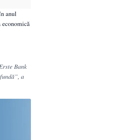
în anul
ia economică
 Erste Bank
ofundă”, a