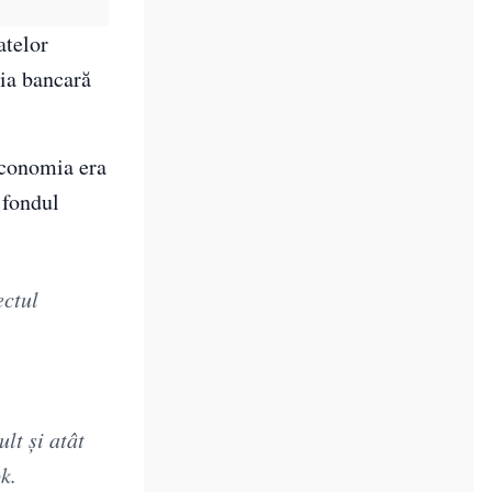
atelor
ția bancară
economia era
 fondul
ectul
lt și atât
k.