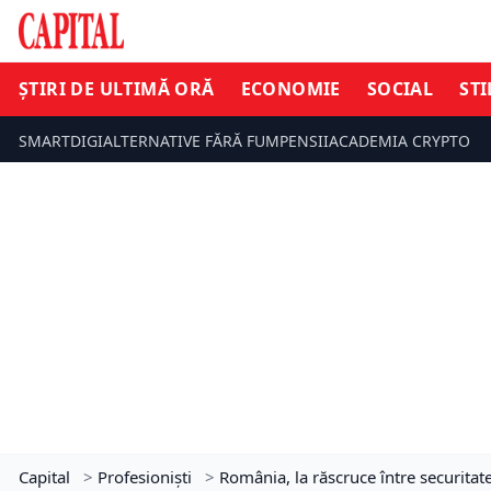
ȘTIRI DE ULTIMĂ ORĂ
ECONOMIE
SOCIAL
STI
SMARTDIGI
ALTERNATIVE FĂRĂ FUM
PENSII
ACADEMIA CRYPTO
Capital
>
Profesioniști
>
România, la răscruce între securitat