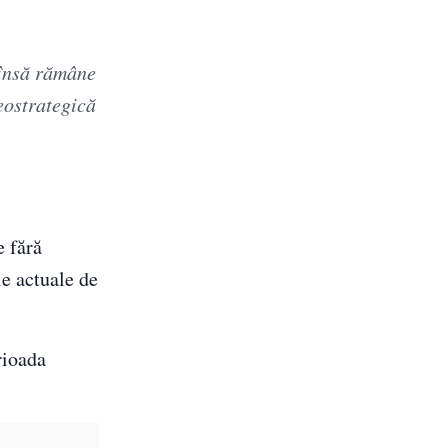
 însă rămâne
eostrategică
e fără
e actuale de
rioada