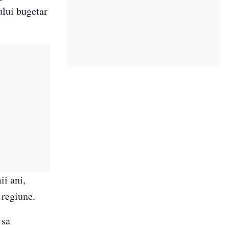
ului bugetar
ii ani,
 regiune.
 sa