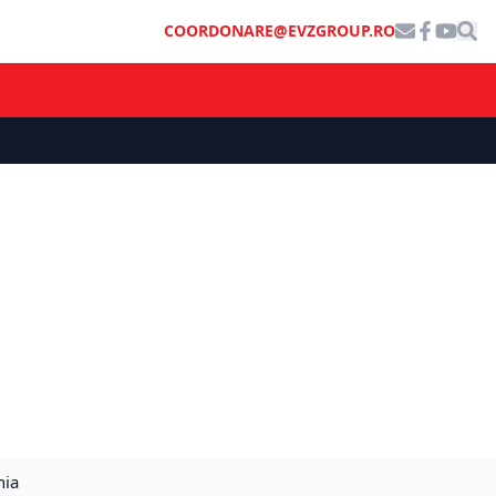
COORDONARE@EVZGROUP.RO
nia