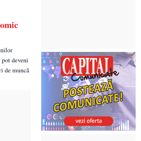
nomic
unilor
e pot deveni
uri de muncă