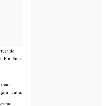
ctura de
tru România.
 toate
ară la alta.
ograme