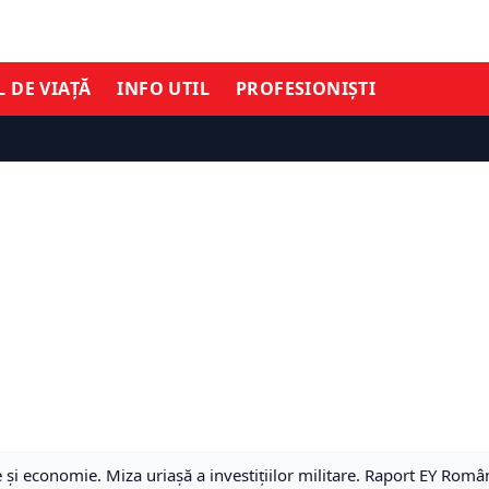
L DE VIAȚĂ
INFO UTIL
PROFESIONIȘTI
e și economie. Miza uriașă a investițiilor militare. Raport EY Româ