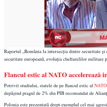
Raportul „România la intersecția dintre securitate și
securitate europeană, evoluția cheltuielilor militare
Flancul estic al NATO accelerează in
Potrivit studiului, statele de pe flancul estic al
NATO
depășind pragul de 2% din PIB recomandat de Alianță. T
Polonia este prezentată drept exemplul cel mai agresi