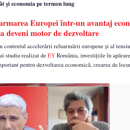
 cât și economia pe termen lung
armarea Europei într-un avantaj eco
tea deveni motor de dezvoltare
în contextul accelerării reînarmării europene și al tensi
ui studiu realizat de
EY
România, investițiile în apărar
important pentru dezvoltarea economică, crearea de loc