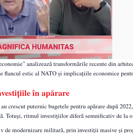
 economie” analizează transformările recente din arhite
 pe flancul estic al NATO și implicațiile economice pen
vestițiile în apărare
au crescut puternic bugetele pentru apărare după 2022,
otuși, ritmul investițiilor diferă semnificativ de la o ț
v de modernizare militară, prin investiții masive și pr