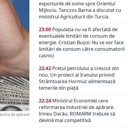
exporturile de ovine spre Orientul
Mijlociu. Tanczos Barna a discutat cu
ministrul Agriculturii din Turcia
23:00
Populația nu va fi afectată de
eventualele limitări de consum de
energie. Cristian Bușoi: Nu se vor face
limitări de consum către consumatorii
casnici
22:42
Prețul petrolului a crescut din
nou. Un proiect al Iranului privind
Strâmtoarea Hormuz alimentează
temerile din piață
22:24
Ministrul Economiei cere
reformarea industriei de apărare.
Irineu Darău: ROMARM trebuie să
dustria de apărare
devină mai competitivă