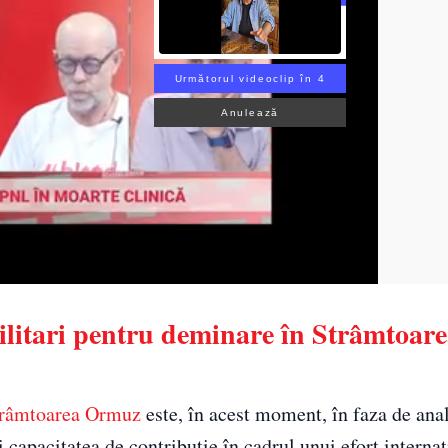
Următorul videoclip în 2
Anulează
ilitari pentru deminare în Strâmtoar
râmtoarea Ormuz
este, în acest moment, în faza de anal
i capacitatea de contribuție în cadrul unui efort interna