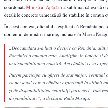
coordonat.
Ministrul Apărării
a subliniat că există o 
detaliile concrete urmează să fie stabilite în comun c
În acest context, oficialul a explicat că România poat
domeniul deminării marine, inclusiv în Marea Neagr
„Deocamdată s-a luat o decizie ca România, alături 
României a anunțat asta. Analizăm, în funcție și de
la disponibilitatea noastră. Am căpătat ceva expe
Putem participa cu ofițeri de stat major, eventual c
cu personal care a căpătat experiență în ultimii an
și de disponibilitatea celorlalți partenerI. Vom 
disponibilitate”, a declarat Radu Miruță.