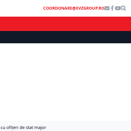
COORDONARE@EVZGROUP.RO
u ofiţeri de stat major