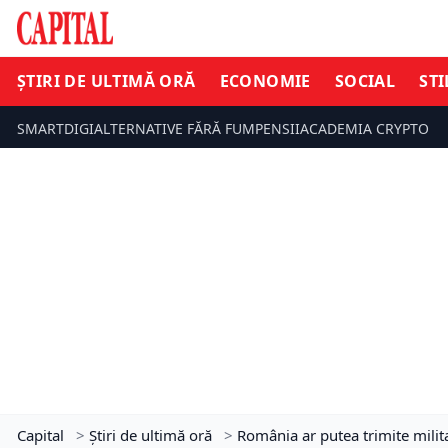
ȘTIRI DE ULTIMĂ ORĂ
ECONOMIE
SOCIAL
STI
SMARTDIGI
ALTERNATIVE FĂRĂ FUM
PENSII
ACADEMIA CRYPTO
Capital
>
Știri de ultimă oră
>
România ar putea trimite milit