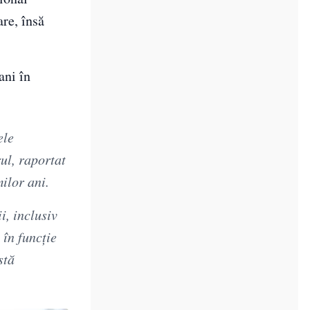
are, însă
ani în
ele
ul, raportat
ilor ani.
i, inclusiv
 în funcție
stă