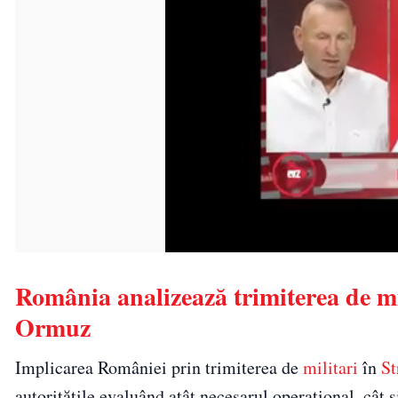
România analizează trimiterea de m
Ormuz
Implicarea României prin trimiterea de
militari
în
St
autoritățile evaluând atât necesarul operațional, cât ș