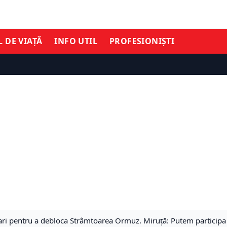
L DE VIAȚĂ
INFO UTIL
PROFESIONIȘTI
ari pentru a debloca Strâmtoarea Ormuz. Miruță: Putem participa c