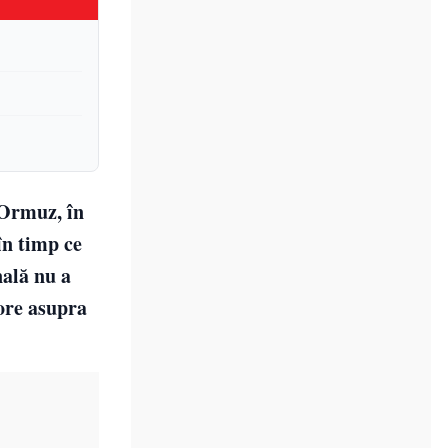
 Ormuz, în
în timp ce
nală nu a
jore asupra