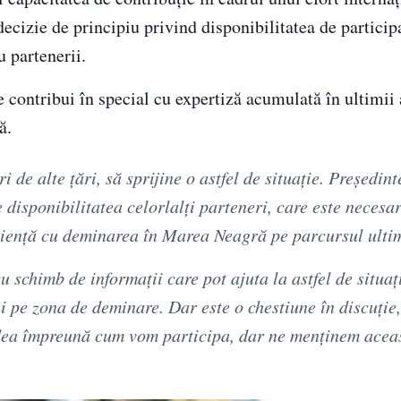
decizie de principiu privind disponibilitatea de particip
u partenerii.
e contribui în special cu expertiză acumulată în ultimii 
ă.
de alte țări, să sprijine o astfel de situație. Președint
 disponibilitatea celorlalți parteneri, care este necesar
riență cu deminarea în Marea Neagră pe parcursul ultim
u schimb de informații care pot ajuta la astfel de situați
i pe zona de deminare. Dar este o chestiune în discuție,
vedea împreună cum vom participa, dar ne menținem acea