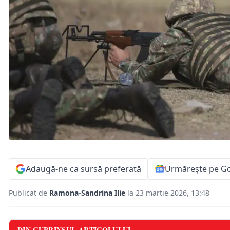
Adaugă-ne ca sursă preferată
Urmărește pe G
Publicat de
Ramona-Sandrina Ilie
la 23 martie 2026, 13:48
DIN CUPRINSUL ARTICOLULUI