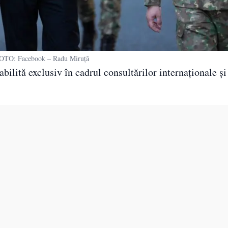
TO: Facebook – Radu Miruță
tabilită exclusiv în cadrul consultărilor internaționale și