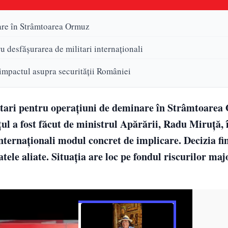
nare în Strâmtoarea Ormuz
ru desfășurarea de militari internaționali
i impactul asupra securității României
litari pentru operațiuni de deminare în Strâmtoarea
ul a fost făcut de ministrul Apărării, Radu Miruță, 
internaționali modul concret de implicare. Decizia fi
tele aliate. Situația are loc pe fondul riscurilor ma