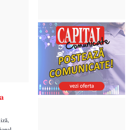
ea
iză,
țional