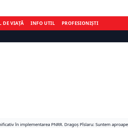
L DE VIAȚĂ
INFO UTIL
PROFESIONIȘTI
ificativ în implementarea PNRR. Dragoș Pîslaru: Suntem aproape 