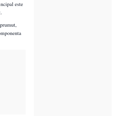
incipal este
.
mprumut,
 componenta