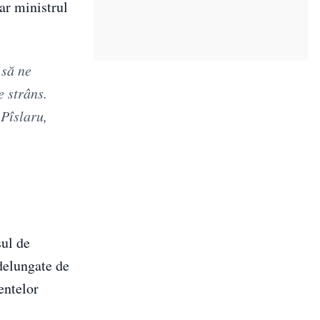
ar ministrul
 să ne
e strâns.
Pîslaru,
sul de
ndelungate de
entelor