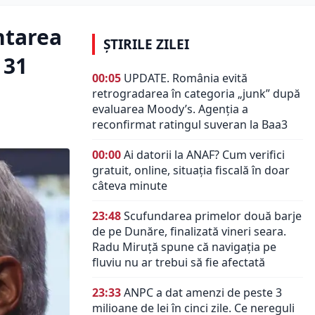
ntarea
ȘTIRILE ZILEI
 31
00:05
UPDATE. România evită
retrogradarea în categoria „junk” după
evaluarea Moody’s. Agenția a
reconfirmat ratingul suveran la Baa3
00:00
Ai datorii la ANAF? Cum verifici
gratuit, online, situația fiscală în doar
câteva minute
23:48
Scufundarea primelor două barje
de pe Dunăre, finalizată vineri seara.
Radu Miruță spune că navigația pe
fluviu nu ar trebui să fie afectată
23:33
ANPC a dat amenzi de peste 3
milioane de lei în cinci zile. Ce nereguli