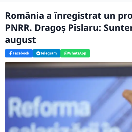
România a înregistrat un pr
PNRR. Dragoș Pîslaru: Suntem
august
Facebook
Telegram
WhatsApp