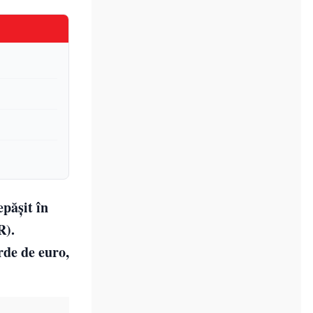
epășit în
R).
rde de euro,