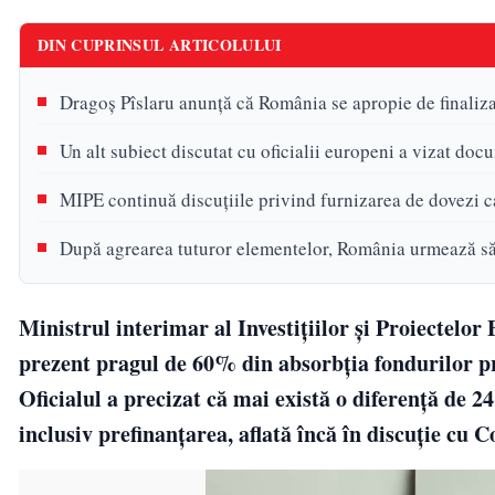
DIN CUPRINSUL ARTICOLULUI
Dragoș Pîslaru anunță că România se apropie de finali
Un alt subiect discutat cu oficialii europeni a vizat doc
MIPE continuă discuțiile privind furnizarea de dovezi c
După agrearea tuturor elementelor, România urmează să
Ministrul interimar al Investițiilor și Proiectelo
prezent pragul de 60% din absorbția fondurilor p
Oficialul a precizat că mai există o diferență de 2
inclusiv prefinanțarea, aflată încă în discuție cu