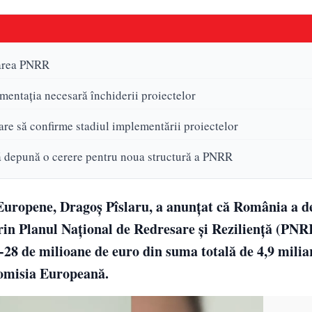
zarea PNRR
umentația necesară închiderii proiectelor
are să confirme stadiul implementării proiectelor
 depună o cerere pentru noua structură a PNRR
r Europene, Dragoș Pîslaru, a anunțat că România a d
rin Planul Național de Redresare și Reziliență (PNR
4-28 de milioane de euro din suma totală de 4,9 milia
 Comisia Europeană.