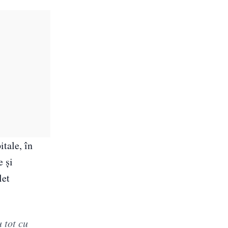
itale, în
e și
let
 tot cu