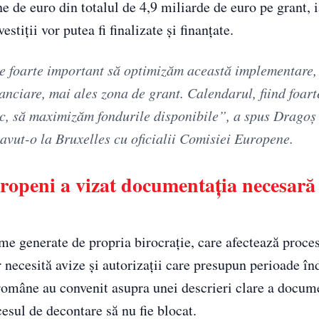
e de euro din totalul de 4,9 miliarde de euro pe grant, i
tiții vor putea fi finalizate și finanțate.
 e foarte important să optimizăm această implementare,
anciare, mai ales zona de grant. Calendarul, fiind foart
ic, să maximizăm fondurile disponibile”, a spus Dragoș 
 avut-o la Bruxelles cu oficialii Comisiei Europene.
 europeni a vizat documentația necesară
me generate de propria birocrație, care afectează proce
r necesită avize și autorizații care presupun perioade î
e române au convenit asupra unei descrieri clare a docum
ocesul de decontare să nu fie blocat.