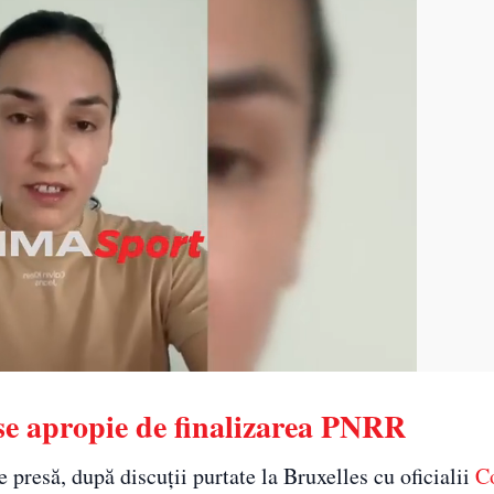
se apropie de finalizarea PNRR
e presă, după discuții purtate la Bruxelles cu oficialii
C