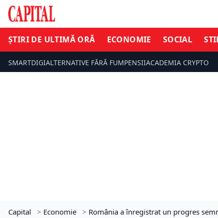
ȘTIRI DE ULTIMĂ ORĂ
ECONOMIE
SOCIAL
STI
SMARTDIGI
ALTERNATIVE FĂRĂ FUM
PENSII
ACADEMIA CRYPTO
Capital
>
Economie
>
România a înregistrat un progres semn