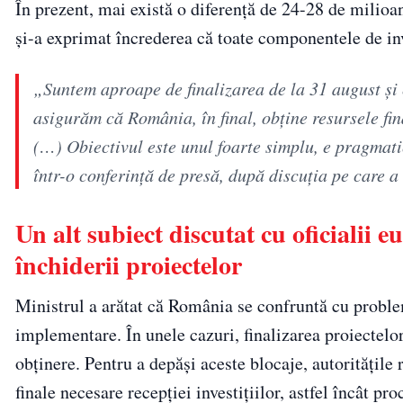
În prezent, mai există o diferență de 24-28 de milioan
și-a exprimat încrederea că toate componentele de inves
„Suntem aproape de finalizarea de la 31 august şi
asigurăm că România, în final, obţine resursele fin
(…) Obiectivul este unul foarte simplu, e pragmat
într-o conferinţă de presă, după discuţia pe care a
Un alt subiect discutat cu oficialii
închiderii proiectelor
Ministrul a arătat că România se confruntă cu proble
implementare. În unele cazuri, finalizarea proiectelo
obținere. Pentru a depăși aceste blocaje, autoritățil
finale necesare recepției investițiilor, astfel încât pr