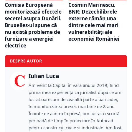
Comisia Europeană
Cosmin Marinescu,
monitorizează efectele
BNR: Dezechilibrele
secetei asupra Dunării.
externe rămân una
Bruxelles-ul spune că
dintre cele mai mari
nu există probleme de
vulnerabilități ale
furnizare a energiei
economiei României
electrice
DESPRE AUTOR
C
Iulian Luca
Am venit la Capital în vara anului 2019, fiind
prima mea experiență ca jurnalist după ce am
lucrat oarecum de cealaltă parte a baricadei,
în monitorizarea presei, mai bine de 8 ani.
Înainte de a intra în presă, am lucrat o scurtă
perioadă de timp în proiectare în Autocad
pentru construcții civile și industriale. Am fost