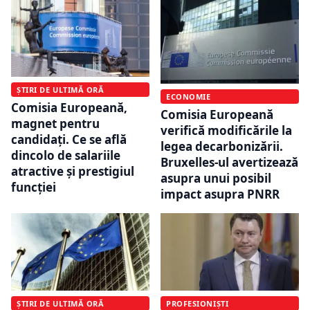
ȘTIRI DE ULTIMĂ ORĂ
ECONOMIE
Comisia Europeană,
Comisia Europeană
magnet pentru
verifică modificările la
candidați. Ce se află
legea decarbonizării.
dincolo de salariile
Bruxelles-ul avertizează
atractive și prestigiul
asupra unui posibil
funcției
impact asupra PNRR
ȘTIRI DE ULTIMĂ ORĂ
PROFESIONIȘTI