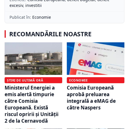
excesiv
,
investitii
Publicat în:
Economie
RECOMANDĂRILE NOASTRE
ȘTIRI DE ULTIMĂ ORĂ
ECONOMIE
Ministerul Energiei a
Comisia Europeană
emis alertă timpurie
aprobă preluarea
către Comisia
integrală a eMAG de
Europeană. Există
către Naspers
riscul opririi și Unității
2 de la Cernavodă