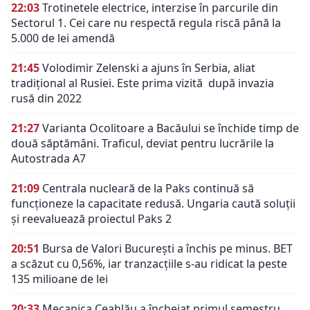
22:03
Trotinetele electrice, interzise în parcurile din
Sectorul 1. Cei care nu respectă regula riscă până la
5.000 de lei amendă
21:45
Volodimir Zelenski a ajuns în Serbia, aliat
tradiţional al Rusiei. Este prima vizită după invazia
rusă din 2022
21:27
Varianta Ocolitoare a Bacăului se închide timp de
două săptămâni. Traficul, deviat pentru lucrările la
Autostrada A7
21:09
Centrala nucleară de la Paks continuă să
funcționeze la capacitate redusă. Ungaria caută soluții
și reevaluează proiectul Paks 2
20:51
Bursa de Valori București a închis pe minus. BET
a scăzut cu 0,56%, iar tranzacțiile s-au ridicat la peste
135 milioane de lei
20:33
Mecanica Ceahlău a încheiat primul semestru