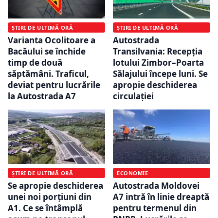
ȘTIRI DE ULTIMĂ ORĂ
ȘTIRI DE ULTIMĂ ORĂ
Varianta Ocolitoare a
Autostrada
Bacăului se închide
Transilvania: Recepția
timp de două
lotului Zimbor–Poarta
săptămâni. Traficul,
Sălajului începe luni. Se
deviat pentru lucrările
apropie deschiderea
la Autostrada A7
circulației
ȘTIRI DE ULTIMĂ ORĂ
ECONOMIE
Se apropie deschiderea
Autostrada Moldovei
unei noi porțiuni din
A7 intră în linie dreaptă
A1. Ce se întâmplă
pentru termenul din