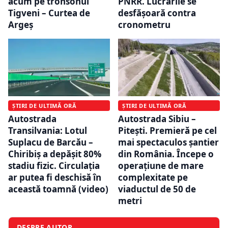
acum pe tronsonul
PNRR. Lucrările se
Tigveni – Curtea de
desfășoară contra
Argeș
cronometru
ȘTIRI DE ULTIMĂ ORĂ
ȘTIRI DE ULTIMĂ ORĂ
Autostrada
Autostrada Sibiu –
Transilvania: Lotul
Pitești. Premieră pe cel
Suplacu de Barcău –
mai spectaculos șantier
Chiribiș a depășit 80%
din România. Începe o
stadiu fizic. Circulația
operațiune de mare
ar putea fi deschisă în
complexitate pe
această toamnă (video)
viaductul de 50 de
metri
DESPRE AUTOR