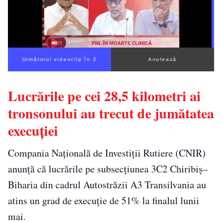
Următorul videoclip în 2
Anulează
Lucrările pe cei 28,5 kilometri ai
tronsonului au trecut de jumătatea
execuției
Compania Națională de Investiții Rutiere (CNIR)
anunță că lucrările pe subsecțiunea 3C2 Chiribiș–
Biharia din cadrul Autostrăzii A3 Transilvania au
atins un grad de execuție de 51% la finalul lunii
mai.