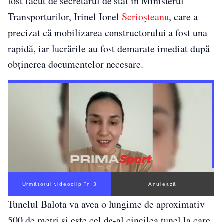
fost făcut de secretarul de stat în Ministerul
Transporturilor, Irinel Ionel
Scrioșteanu
, care a
precizat că mobilizarea constructorului a fost una
rapidă, iar lucrările au fost demarate imediat după
obținerea documentelor necesare.
Următorul videoclip în 2
Anulează
Tunelul Balota va avea o lungime de aproximativ
500 de metri și este cel de-al cincilea tunel la care