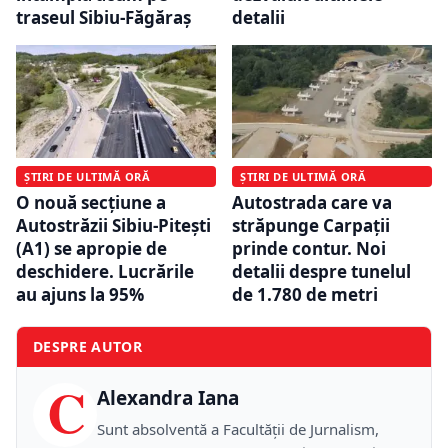
traseul Sibiu-Făgăraș
detalii
ȘTIRI DE ULTIMĂ ORĂ
ȘTIRI DE ULTIMĂ ORĂ
O nouă secțiune a
Autostrada care va
Autostrăzii Sibiu-Pitești
străpunge Carpații
(A1) se apropie de
prinde contur. Noi
deschidere. Lucrările
detalii despre tunelul
au ajuns la 95%
de 1.780 de metri
DESPRE AUTOR
C
Alexandra Iana
Sunt absolventă a Facultății de Jurnalism,