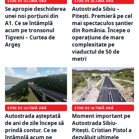
ȘTIRI DE ULTIMĂ ORĂ
ȘTIRI DE ULTIMĂ ORĂ
Se apropie deschiderea
Autostrada Sibiu –
unei noi porțiuni din
Pitești. Premieră pe cel
A1. Ce se întâmplă
mai spectaculos șantier
acum pe tronsonul
din România. Începe o
Tigveni – Curtea de
operațiune de mare
Argeș
complexitate pe
viaductul de 50 de
metri
ȘTIRI DE ULTIMĂ ORĂ
ȘTIRI DE ULTIMĂ ORĂ
Autostrada așteptată
Moment important pe
de ani de zile începe să
Autostrada Sibiu-
prindă contur. Ce se
Pitești. Cristian Pistol a
întâmplă acum pe
dezvăluit ultimele