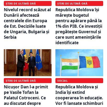
ȘTIRI DE ULTIMĂ ORĂ
ȘTIRI DE ULTIMĂ ORĂ
Nivelul record scăzut al
Republica Moldova își
Dunării afectează
mărește bugetul
centralele din Europa
pentru apărare până la
de Est. Deciziile luate
1% din PIB. Ce investiții
de Ungaria, Bulgaria și
pregătește Guvernul și
Serbia
care sunt amenințările
identificate
ȘTIRI DE ULTIMĂ ORĂ
SOCIAL
Nicușor Dan l-a primit
Republica Moldova și
pe Vasile Tofan la
India își extind
Palatul Cotroceni. Ce
cooperarea în educație.
au discutat despre
Vor fi lansate schimburi