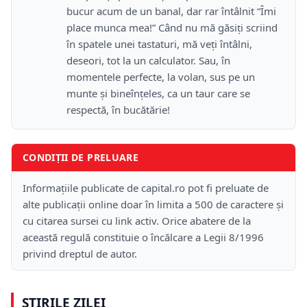
bucur acum de un banal, dar rar întâlnit “Îmi
place munca mea!” Când nu mă găsiţi scriind
în spatele unei tastaturi, mă veţi întâlni,
deseori, tot la un calculator. Sau, în
momentele perfecte, la volan, sus pe un
munte şi bineînţeles, ca un taur care se
respectă, în bucătărie!
CONDIȚII DE PRELUARE
Informațiile publicate de capital.ro pot fi preluate de
alte publicații online doar în limita a 500 de caractere și
cu citarea sursei cu link activ. Orice abatere de la
această regulă constituie o încălcare a Legii 8/1996
privind dreptul de autor.
ȘTIRILE ZILEI