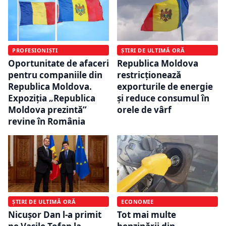
PROFESIONIȘTI
ȘTIRI DE ULTIMĂ ORĂ
Oportunitate de afaceri
Republica Moldova
pentru companiile din
restricționează
Republica Moldova.
exporturile de energie
Expoziția „Republica
și reduce consumul în
Moldova prezintă”
orele de vârf
revine în România
ȘTIRI DE ULTIMĂ ORĂ
ECONOMIE
Nicușor Dan l-a primit
Tot mai multe