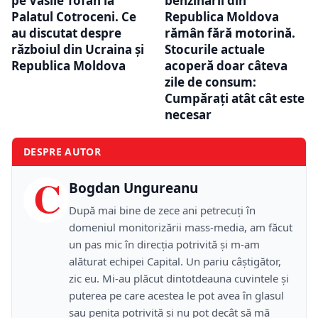
pe Vasile Tofan la
benzinării din
Palatul Cotroceni. Ce
Republica Moldova
au discutat despre
rămân fără motorină.
războiul din Ucraina și
Stocurile actuale
Republica Moldova
acoperă doar câteva
zile de consum:
Cumpărați atât cât este
necesar
DESPRE AUTOR
C
Bogdan Ungureanu
După mai bine de zece ani petrecuţi în
domeniul monitorizării mass-media, am făcut
un pas mic în direcţia potrivită şi m-am
alăturat echipei Capital. Un pariu câştigător,
zic eu. Mi-au plăcut dintotdeauna cuvintele şi
puterea pe care acestea le pot avea în glasul
sau peniţa potrivită şi nu pot decât să mă