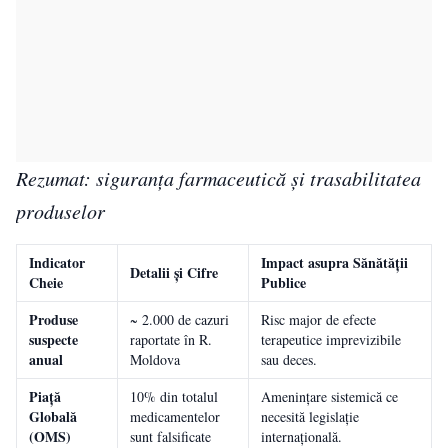
Rezumat: siguranța farmaceutică și trasabilitatea
produselor
Indicator
Impact asupra Sănătății
Detalii și Cifre
Cheie
Publice
Produse
~ 2.000 de cazuri
Risc major de efecte
suspecte
raportate în R.
terapeutice imprevizibile
anual
Moldova
sau deces.
Piață
10% din totalul
Amenințare sistemică ce
Globală
medicamentelor
necesită legislație
(OMS)
sunt falsificate
internațională.