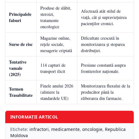
Produse de slăbit,
Afectează atât stilul de
Principalele
steroizi,
viață, cât și supraviețuirea
falsuri
tratamente
pacienților cronici.
oncologice
Magazine online,
Dificultate crescută în
Surse de risc
rețele sociale,
monitorizarea și stoparea
mesagerie criptată
distribuției.
Tentative
114 capturi de
Presiune constantă asupra
vamale
transport ilicit
frontierelor naționale.
(2025)
Finele anului 2026
Monitorizarea fluxului de la
Termen
(aliniere la
producător până la
Trasabilitate
standardele UE)
eliberarea din farmacie.
INFORMAȚII ARTICOL
Etichete:
infractori
,
medicamente
,
oncologie
,
Republica
Moldova