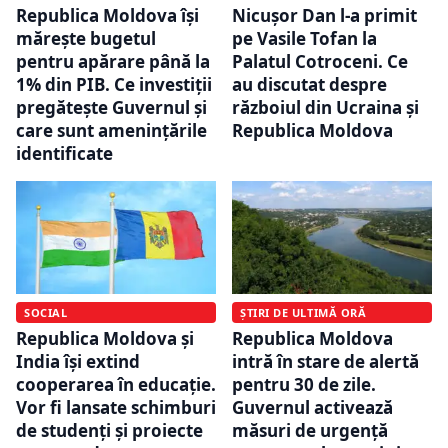
Republica Moldova își
Nicușor Dan l-a primit
mărește bugetul
pe Vasile Tofan la
pentru apărare până la
Palatul Cotroceni. Ce
1% din PIB. Ce investiții
au discutat despre
pregătește Guvernul și
războiul din Ucraina și
care sunt amenințările
Republica Moldova
identificate
SOCIAL
ȘTIRI DE ULTIMĂ ORĂ
Republica Moldova și
Republica Moldova
India își extind
intră în stare de alertă
cooperarea în educație.
pentru 30 de zile.
Vor fi lansate schimburi
Guvernul activează
de studenți și proiecte
măsuri de urgență