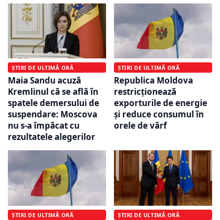
ȘTIRI DE ULTIMĂ ORĂ
ȘTIRI DE ULTIMĂ ORĂ
Maia Sandu acuză
Republica Moldova
Kremlinul că se află în
restricționează
spatele demersului de
exporturile de energie
suspendare: Moscova
și reduce consumul în
nu s-a împăcat cu
orele de vârf
rezultatele alegerilor
ȘTIRI DE ULTIMĂ ORĂ
ȘTIRI DE ULTIMĂ ORĂ