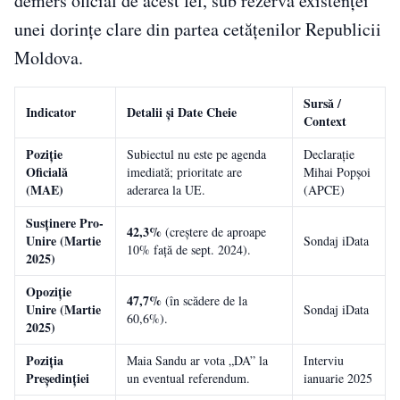
demers oficial de acest fel, sub rezerva existenței
unei dorințe clare din partea cetățenilor Republicii
Moldova.
Sursă /
Indicator
Detalii și Date Cheie
Context
Poziție
Subiectul nu este pe agenda
Declarație
Oficială
imediată; prioritate are
Mihai Popșoi
(MAE)
aderarea la UE.
(APCE)
Susținere Pro-
42,3%
(creștere de aproape
Unire (Martie
Sondaj iData
10% față de sept. 2024).
2025)
Opoziție
47,7%
(în scădere de la
Unire (Martie
Sondaj iData
60,6%).
2025)
Poziția
Maia Sandu ar vota „DA” la
Interviu
Președinției
un eventual referendum.
ianuarie 2025