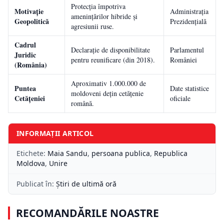
Protecția împotriva
Motivație
Administrația
amenințărilor hibride și
Geopolitică
Prezidențială
agresiunii ruse.
Cadrul
Declarație de disponibilitate
Parlamentul
Juridic
pentru reunificare (din 2018).
României
(România)
Aproximativ 1.000.000 de
Puntea
Date statistice
moldoveni dețin cetățenie
Cetățeniei
oficiale
română.
INFORMAȚII ARTICOL
Etichete:
Maia Sandu
,
persoana publica
,
Republica
Moldova
,
Unire
Publicat în:
Știri de ultimă oră
RECOMANDĂRILE NOASTRE