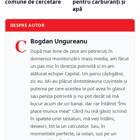
comune de cercetare
pentru carburanți și
apă
DESPRE AUTOR
C
Bogdan Ungureanu
După mai bine de zece ani petrecuţi în
domeniul monitorizării mass-media, am făcut
un pas mic în direcţia potrivită şi m-am
alăturat echipei Capital. Un pariu câştigător,
zic eu. Mi-au plăcut dintotdeauna cuvintele şi
puterea pe care acestea le pot avea în glasul
sau peniţa potrivită şi nu pot decât să mă
bucur acum de un banal, dar rar întâlnit “Îmi
place munca mea!” Când nu mă găsiţi scriind
în spatele unei tastaturi, mă veţi întâlni,
deseori, tot la un calculator. Sau, în
momentele perfecte, la volan, sus pe un