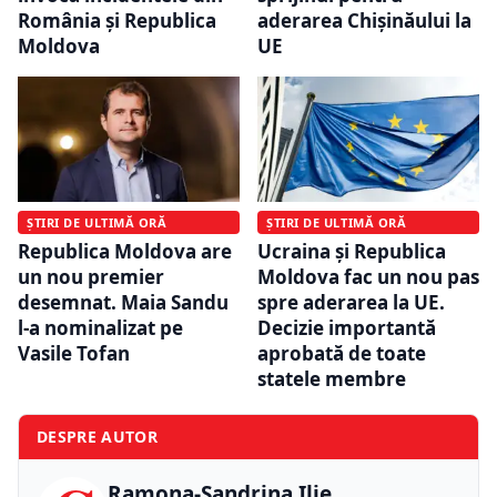
România și Republica
aderarea Chișinăului la
Moldova
UE
ȘTIRI DE ULTIMĂ ORĂ
ȘTIRI DE ULTIMĂ ORĂ
Republica Moldova are
Ucraina și Republica
un nou premier
Moldova fac un nou pas
desemnat. Maia Sandu
spre aderarea la UE.
l-a nominalizat pe
Decizie importantă
Vasile Tofan
aprobată de toate
statele membre
DESPRE AUTOR
Ramona-Sandrina Ilie