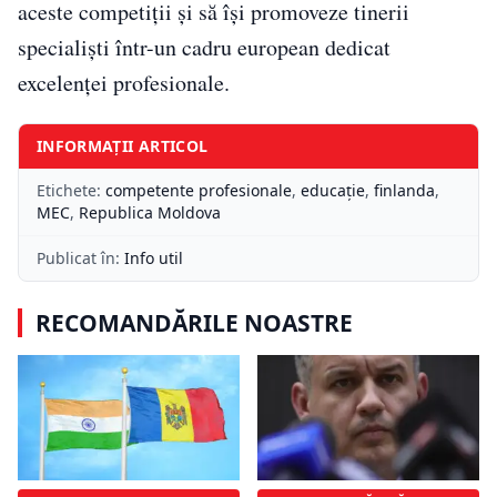
aceste competiții și să își promoveze tinerii
specialiști într-un cadru european dedicat
excelenței profesionale.
INFORMAȚII ARTICOL
Etichete:
competente profesionale
,
educație
,
finlanda
,
MEC
,
Republica Moldova
Publicat în:
Info util
RECOMANDĂRILE NOASTRE