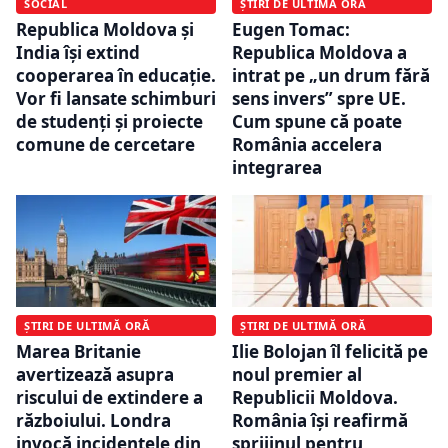
SOCIAL
ȘTIRI DE ULTIMĂ ORĂ
Republica Moldova și
Eugen Tomac:
India își extind
Republica Moldova a
cooperarea în educație.
intrat pe „un drum fără
Vor fi lansate schimburi
sens invers” spre UE.
de studenți și proiecte
Cum spune că poate
comune de cercetare
România accelera
integrarea
ȘTIRI DE ULTIMĂ ORĂ
ȘTIRI DE ULTIMĂ ORĂ
Marea Britanie
Ilie Bolojan îl felicită pe
avertizează asupra
noul premier al
riscului de extindere a
Republicii Moldova.
războiului. Londra
România își reafirmă
invocă incidentele din
sprijinul pentru