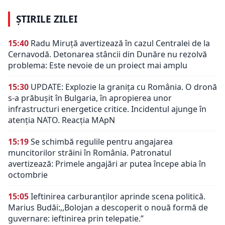
ȘTIRILE ZILEI
15:40
Radu Miruță avertizează în cazul Centralei de la
Cernavodă. Detonarea stâncii din Dunăre nu rezolvă
problema: Este nevoie de un proiect mai amplu
15:30
UPDATE: Explozie la granița cu România. O dronă
s-a prăbușit în Bulgaria, în apropierea unor
infrastructuri energetice critice. Incidentul ajunge în
atenția NATO. Reacția MApN
15:19
Se schimbă regulile pentru angajarea
muncitorilor străini în România. Patronatul
avertizează: Primele angajări ar putea începe abia în
octombrie
15:05
Ieftinirea carburanților aprinde scena politică.
Marius Budăi:,,Bolojan a descoperit o nouă formă de
guvernare: ieftinirea prin telepatie.”