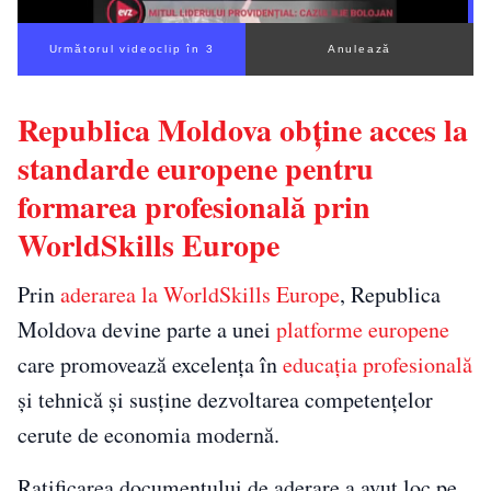
Următorul videoclip în 2
Anulează
Republica Moldova obține acces la
standarde europene pentru
formarea profesională prin
WorldSkills Europe
Prin
aderarea la WorldSkills Europe
, Republica
Moldova devine parte a unei
platforme europene
care promovează excelența în
educația profesională
și tehnică și susține dezvoltarea competențelor
cerute de economia modernă.
Ratificarea documentului de aderare a avut loc pe