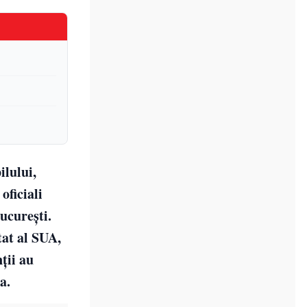
ilului,
oficiali
ucurești.
tat al SUA,
ții au
a.