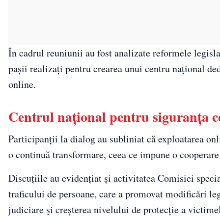
În cadrul reuniunii au fost analizate reformele legisl
pașii realizați pentru crearea unui centru național ded
online.
Centrul național pentru siguranța c
Participanții la dialog au subliniat că exploatarea onl
o continuă transformare, ceea ce impune o cooperare ma
Discuțiile au evidențiat și activitatea Comisiei spe
traficului de persoane, care a promovat modificări le
judiciare și creșterea nivelului de protecție a victime