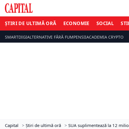
ȘTIRI DE ULTIMĂ ORĂ
ECONOMIE
SOCIAL
STI
SMARTDIGI
ALTERNATIVE FĂRĂ FUM
PENSII
ACADEMIA CRYPTO
Capital
>
Știri de ultimă oră
>
SUA suplimentează la 12 milioa