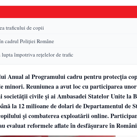
 traficului de copii
 în cadrul Poliției Române
upta împotriva rețelelor de trafic
lui Anual al Programului cadru pentru protecția cop
de minori. Reuniunea a avut loc cu participarea unor 
societății civile și ai Ambasadei Statelor Unite la B
 până la 12 milioane de dolari de Departamentul de S
opilului și combaterea exploatării online. Participan
 au evaluat reformele aflate în desfășurare în Români