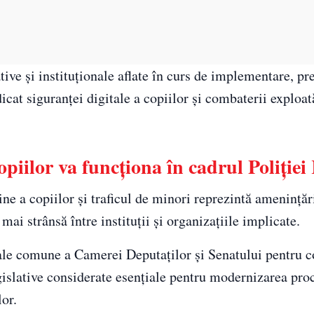
ative și instituționale aflate în curs de implementare, p
icat siguranței digitale a copiilor și combaterii exploat
opiilor va funcționa în cadrul Poliție
ine a copiilor și traficul de minori reprezintă amenințări
i strânsă între instituții și organizațiile implicate.
ciale comune a Camerei Deputaților și Senatului pentru 
gislative considerate esențiale pentru modernizarea pro
lor.