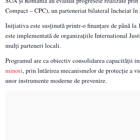
SUA și România au evaluat progresele realizate prin
Compact – CPC), un parteneriat bilateral încheiat în 
Inițiativa este susținută printr-o finanțare de până l
este implementată de organizațiile International Ju
mulți parteneri locali.
Programul are ca obiectiv consolidarea capacității i
minori
, prin întărirea mecanismelor de protecție a vi
unor instrumente moderne de prevenire.