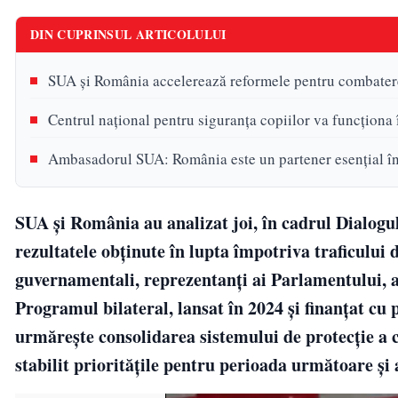
DIN CUPRINSUL ARTICOLULUI
SUA și România accelerează reformele pentru combaterea
Centrul național pentru siguranța copiilor va funcționa
Ambasadorul SUA: România este un partener esențial în l
SUA și România au analizat joi, în cadrul Dialogu
rezultatele obținute în lupta împotriva traficului 
guvernamentali, reprezentanți ai Parlamentului, ai 
Programul bilateral, lansat în 2024 și finanțat cu
urmărește consolidarea sistemului de protecție a c
stabilit prioritățile pentru perioada următoare și