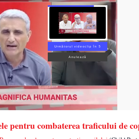
Următorul videoclip în 3
Anulează
e pentru combaterea traficului de co