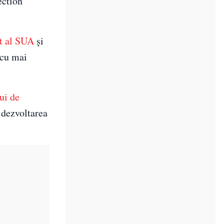
ection
t al SUA
și
 cu mai
lui de
 dezvoltarea