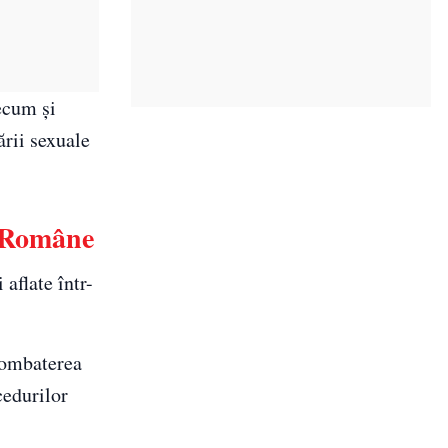
recum și
ării sexuale
i Române
 aflate într-
combaterea
cedurilor