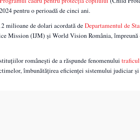
Programul cadru pentru protecția copilului
(Child Prot
2024 pentru o perioadă de cinci ani.
a 12 milioane de dolari acordată de
Departamentul de Sta
stice Mission (IJM) și World Vision România, împreună
nstituțiilor românești de a răspunde fenomenului
traficu
ctimelor, îmbunătățirea eficienței sistemului judiciar și