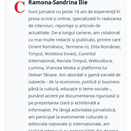
C
Ramona-Sandrina Ilie
Sunt jurnalist cu peste 18 ani de experiență în
presa scrisă și online, specializată în realizarea
de interviuri, reportaje și articole de
actualitate. De-a lungul carierei, am colaborat
cu mai multe redacții și publicații, printre care
Orient Românesc, Termene.ro, Elita României,
Timpul, Moldova Invest, Curentul
Internațional, Revista Timpul, Webcultura,
Lumina, Vrancea Media și platforma lui
Stelian Tănase. Am abordat o gamă variată de
subiecte - de la economie, politică și business
până la cultură, educație și teme sociale -,
punând accent pe documentarea riguroasă și
pe prezentarea clară și echilibrată a
informației. Pe lângă activitatea jurnalistică,
am participat la evenimente culturale și
editoriale naționale și internaționale, am
realizat interviuri cu personalități din diverse