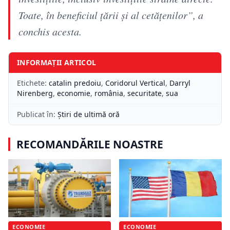
Toate, în beneficiul țării și al cetățenilor”, a
conchis acesta.
INFORMAȚII ARTICOL
Etichete:
catalin predoiu
,
Coridorul Vertical
,
Darryl
Nirenberg
,
economie
,
românia
,
securitate
,
sua
Publicat în:
Știri de ultimă oră
RECOMANDĂRILE NOASTRE
ECONOMIE
ECONOMIE