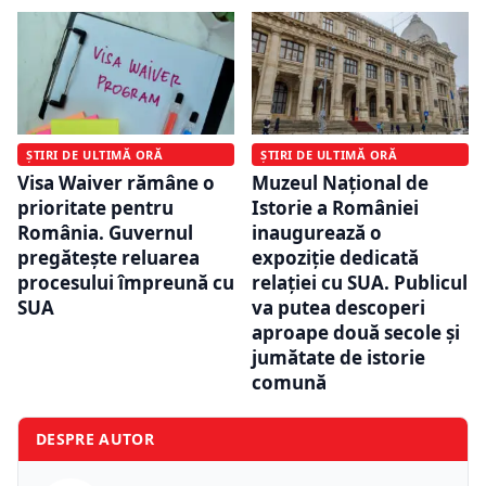
ȘTIRI DE ULTIMĂ ORĂ
ȘTIRI DE ULTIMĂ ORĂ
Visa Waiver rămâne o
Muzeul Național de
prioritate pentru
Istorie a României
România. Guvernul
inaugurează o
pregătește reluarea
expoziție dedicată
procesului împreună cu
relației cu SUA. Publicul
SUA
va putea descoperi
aproape două secole și
jumătate de istorie
comună
DESPRE AUTOR