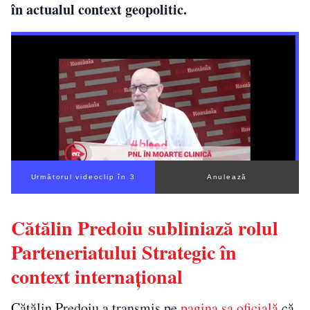
în actualul context geopolitic.
Următorul videoclip în 2
Anulează
Cătălin Predoiu subliniază rolul
Parteneriatului Strategic în
context internațional
Cătălin Predoiu a transmis pe
pagina sa oficială
că