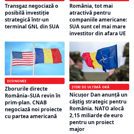
Transgaz negociază o
România, tot mai
posibilă investiție
atractivă pentru
strategică într-un
companiile americane:
terminal GNL din SUA
SUA sunt cel mai mare
investitor din afara UE
ECONOMIE
ȘTIRI DE ULTIMĂ ORĂ
Zborurile directe
Nicușor Dan anunță un
România–SUA revin în
câștig strategic pentru
prim-plan. CNAB
România. NATO alocă
negociază noi proiecte
2,15 miliarde de euro
cu partea americană
pentru un proiect
major