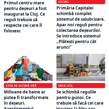
SOCIAL
Primul centru mare
Primăria Capitalei
pentru deșeuri a fost
schimbă complet
inaugurat la Cluj. Ce
sistemul de salubrizare.
reguli trebuie să
Apar noi reguli pentru
respecte cei care îl
colectarea deșeurilor.
folosesc
Se introduce sistemul
„Plătești pentru cât
arunci”
ȘTIRI DE ULTIMĂ ORĂ
INFO UTIL
Milioane de haine ar
Se schimbă regulile
putea fi transformate
pentru gunoi. Ce
în deșeuri.
trebuie să facă cei care
Avertismentul
locuiesc la bloc sau