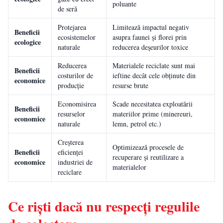
poluante
de seră
Protejarea
Limitează impactul negativ
Beneficii
ecosistemelor
asupra faunei și florei prin
ecologice
naturale
reducerea deșeurilor toxice
Reducerea
Materialele reciclate sunt mai
Beneficii
costurilor de
ieftine decât cele obținute din
economice
producție
resurse brute
Economisirea
Scade necesitatea exploatării
Beneficii
resurselor
materiilor prime (minereuri,
economice
naturale
lemn, petrol etc.)
Creșterea
Optimizează procesele de
Beneficii
eficienței
recuperare și reutilizare a
economice
industriei de
materialelor
reciclare
Ce riști dacă nu respecți regulile