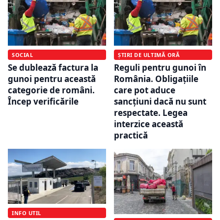
SOCIAL
ȘTIRI DE ULTIMĂ ORĂ
Se dublează factura la
Reguli pentru gunoi în
gunoi pentru această
România. Obligațiile
categorie de români.
care pot aduce
Încep verificările
sancțiuni dacă nu sunt
respectate. Legea
interzice această
practică
INFO UTIL