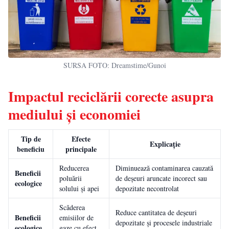
SURSA FOTO: Dreamstime/Gunoi
Impactul reciclării corecte asupra
mediului și economiei
Tip de
Efecte
Explicație
beneficiu
principale
Reducerea
Diminuează contaminarea cauzată
Beneficii
poluării
de deșeuri aruncate incorect sau
ecologice
solului și apei
depozitate necontrolat
Scăderea
Reduce cantitatea de deșeuri
Beneficii
emisiilor de
depozitate și procesele industriale
ecologice
gaze cu efect