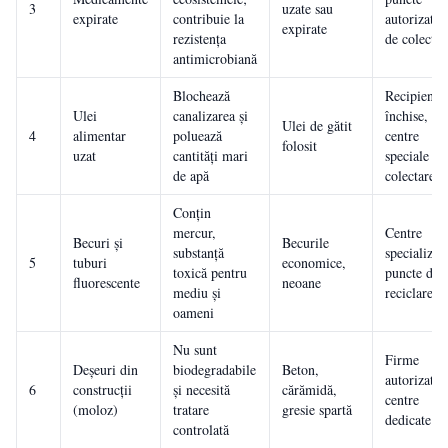
3
uzate sau
expirate
contribuie la
autorizate
expirate
rezistența
de colectar
antimicrobiană
Blochează
Recipiente
Ulei
canalizarea și
închise,
Ulei de gătit
4
alimentar
poluează
centre
folosit
uzat
cantități mari
speciale de
de apă
colectare
Conțin
mercur,
Centre
Becuri și
Becurile
substanță
specializate
5
tuburi
economice,
toxică pentru
puncte de
fluorescente
neoane
mediu și
reciclare
oameni
Nu sunt
Firme
Deșeuri din
biodegradabile
Beton,
autorizate,
6
construcții
și necesită
cărămidă,
centre
(moloz)
tratare
gresie spartă
dedicate
controlată