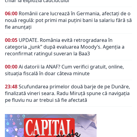
chiar la explozia cauciucului
06:00
Românii care lucrează în Germania, afectați de o
nouă regulă: pot primi mai puțini bani la salariu fără să
fie anunțați
00:05
UPDATE. România evită retrogradarea în
categoria „junk” după evaluarea Moody’s. Agenția a
reconfirmat ratingul suveran la Baa3
00:00
Ai datorii la ANAF? Cum verifici gratuit, online,
situația fiscală în doar câteva minute
23:48
Scufundarea primelor două barje de pe Dunăre,
finalizată vineri seara. Radu Miruță spune că navigația
pe fluviu nu ar trebui să fie afectată