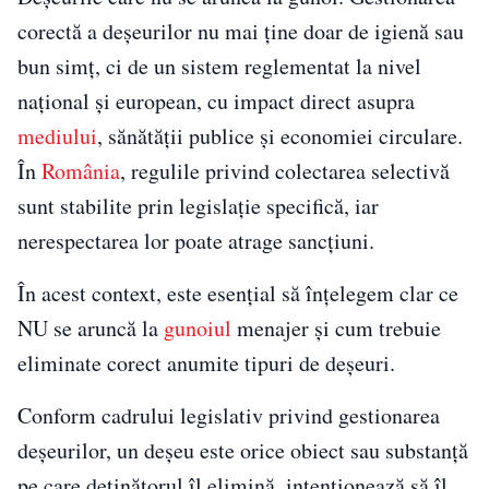
corectă a deșeurilor nu mai ține doar de igienă sau
bun simț, ci de un sistem reglementat la nivel
național și european, cu impact direct asupra
mediului
, sănătății publice și economiei circulare.
În
România
, regulile privind colectarea selectivă
sunt stabilite prin legislație specifică, iar
nerespectarea lor poate atrage sancțiuni.
În acest context, este esențial să înțelegem clar ce
NU se aruncă la
gunoiul
menajer și cum trebuie
eliminate corect anumite tipuri de deșeuri.
Conform cadrului legislativ privind gestionarea
deșeurilor, un deșeu este orice obiect sau substanță
pe care deținătorul îl elimină, intenționează să îl