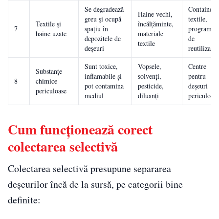
Se degradează
Containere
Haine vechi,
greu și ocupă
textile,
Textile și
încălțăminte,
7
spațiu în
programe
haine uzate
materiale
depozitele de
de
textile
deșeuri
reutilizare
Sunt toxice,
Vopsele,
Centre
Substanțe
inflamabile și
solvenți,
pentru
8
chimice
pot contamina
pesticide,
deșeuri
periculoase
mediul
diluanți
periculoase
Cum funcționează corect
colectarea selectivă
Colectarea selectivă presupune separarea
deșeurilor încă de la sursă, pe categorii bine
definite: