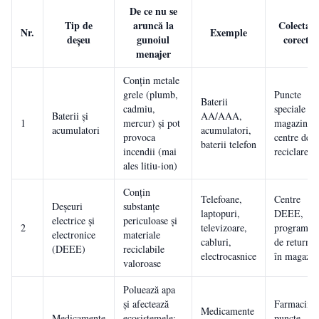
De ce nu se
Tip de
aruncă la
Colectare
Nr.
Exemple
deșeu
gunoiul
corectă
menajer
Conțin metale
grele (plumb,
Puncte
Baterii
cadmiu,
speciale di
Baterii și
AA/AAA,
1
mercur) și pot
magazine,
acumulatori
acumulatori,
provoca
centre de
baterii telefon
incendii (mai
reciclare
ales litiu-ion)
Conțin
Telefoane,
Centre
Deșeuri
substanțe
laptopuri,
DEEE,
electrice și
periculoase și
2
televizoare,
programe
electronice
materiale
cabluri,
de returnar
(DEEE)
reciclabile
electrocasnice
în magazin
valoroase
Poluează apa
și afectează
Farmacii,
Medicamente
Medicamente
ecosistemele;
puncte