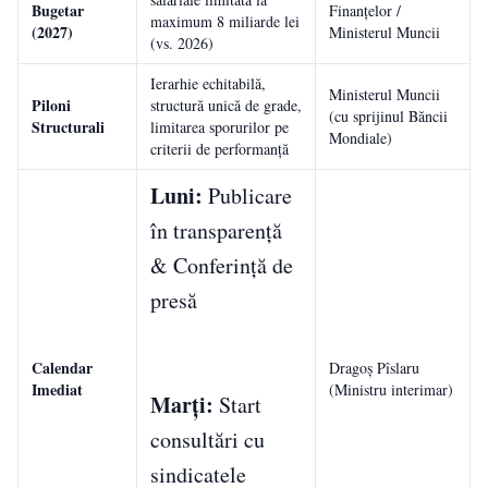
Bugetar
Finanțelor /
maximum 8 miliarde lei
(2027)
Ministerul Muncii
(vs. 2026)
Ierarhie echitabilă,
Ministerul Muncii
Piloni
structură unică de grade,
(cu sprijinul Băncii
Structurali
limitarea sporurilor pe
Mondiale)
criterii de performanță
Luni:
Publicare
în transparență
& Conferință de
presă
Calendar
Dragoș Pîslaru
Imediat
(Ministru interimar)
Marți:
Start
consultări cu
sindicatele