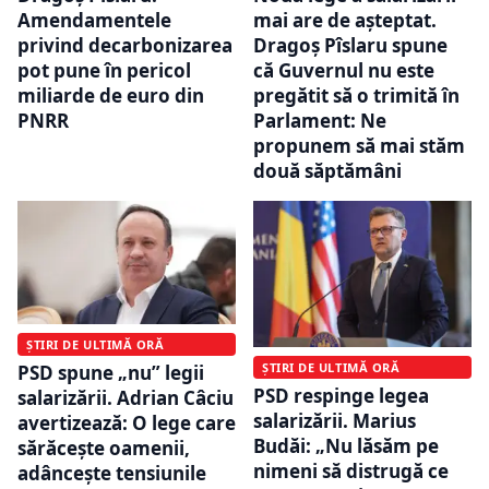
Amendamentele
mai are de așteptat.
privind decarbonizarea
Dragoș Pîslaru spune
pot pune în pericol
că Guvernul nu este
miliarde de euro din
pregătit să o trimită în
PNRR
Parlament: Ne
propunem să mai stăm
două săptămâni
ȘTIRI DE ULTIMĂ ORĂ
ȘTIRI DE ULTIMĂ ORĂ
PSD spune „nu” legii
PSD respinge legea
salarizării. Adrian Câciu
salarizării. Marius
avertizează: O lege care
Budăi: „Nu lăsăm pe
sărăcește oamenii,
nimeni să distrugă ce
adâncește tensiunile