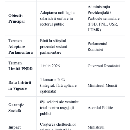
Administrația
Adoptarea noii legi a
Prezidențială /
Obiectiv
salarizării unitare în
Partidele semnatare
Principal
sectorul public
(PSD, PNL, USR,
UDMR)
Termen
Până la sfârșitul
Parlamentul
Adoptare
prezentei sesiuni
României
Parlamentară
parlamentare
Termen
1 iulie 2026
Guvernul României
Limită PNRR
1 ianuarie 2027
Data Intrării
(integral, fără aplicare
Ministerul Muncii
în Vigoare
eșalonată)
0% scăderi ale venitului
Garanție
total pentru angajații
Acordul Politic
Socială
publici
Creșterea cheltuielilor
Impact
Ministerul
salariale limitată la