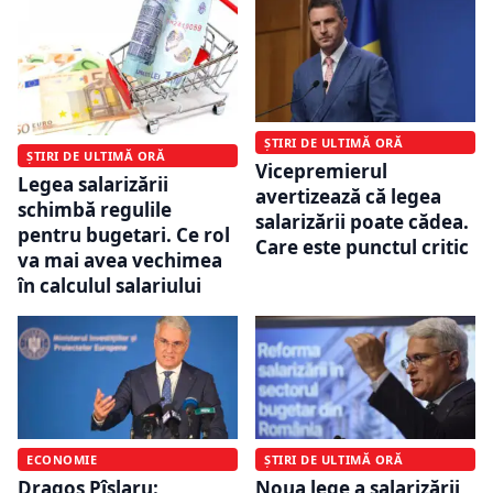
ȘTIRI DE ULTIMĂ ORĂ
ȘTIRI DE ULTIMĂ ORĂ
Vicepremierul
Legea salarizării
avertizează că legea
schimbă regulile
salarizării poate cădea.
pentru bugetari. Ce rol
Care este punctul critic
va mai avea vechimea
în calculul salariului
ECONOMIE
ȘTIRI DE ULTIMĂ ORĂ
Dragoș Pîslaru:
Noua lege a salarizării