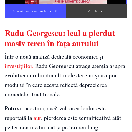
Următorul videoclip în 2
Anulează
Radu Georgescu: leul a pierdut
masiv teren în fața aurului
Într-o nouă analiză dedicată economiei și
investițiilor,
Radu Georgescu atrage atenția asupra
evoluției aurului din ultimele decenii și asupra
modului în care acesta reflectă deprecierea
monedelor tradiționale.
Potrivit acestuia, dacă valoarea leului este
raportată la
aur
, pierderea este semnificativă atât
pe termen mediu, cât și pe termen lung.