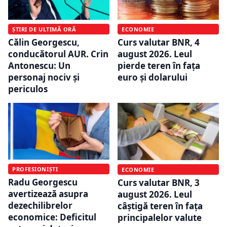
ȘTIRI DE ULTIMĂ ORĂ
ECONOMIE
Călin Georgescu,
Curs valutar BNR, 4
conducătorul AUR. Crin
august 2026. Leul
Antonescu: Un
pierde teren în fața
personaj nociv şi
euro și dolarului
periculos
PROFESIONIȘTI
ECONOMIE
Radu Georgescu
Curs valutar BNR, 3
avertizează asupra
august 2026. Leul
dezechilibrelor
câștigă teren în fața
economice: Deficitul
principalelor valute