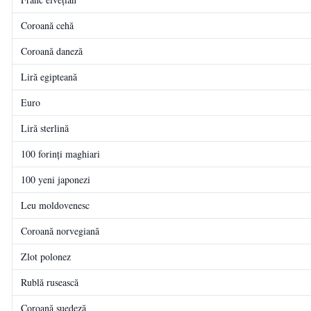
Coroană cehă
Coroană daneză
Liră egipteană
Euro
Liră sterlină
100 forinți maghiari
100 yeni japonezi
Leu moldovenesc
Coroană norvegiană
Zlot polonez
Rublă rusească
Coroană suedeză