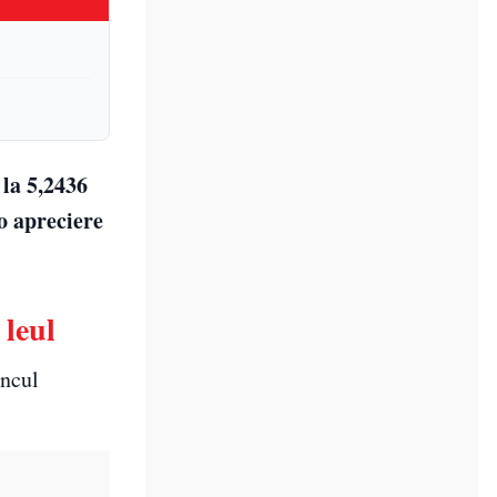
 la 5,2436
 o apreciere
 leul
ancul