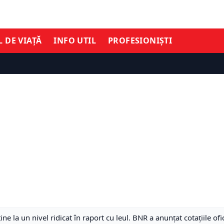
L DE VIAȚĂ
INFO UTIL
PROFESIONIȘTI
ne la un nivel ridicat în raport cu leul. BNR a anunțat cotațiile ofi