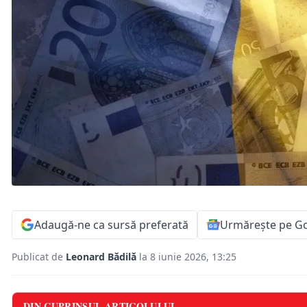
Adaugă-ne ca sursă preferată
Urmărește pe G
Publicat de
Leonard Bădilă
la 8 iunie 2026, 13:25
DIN CUPRINSUL ARTICOLULUI