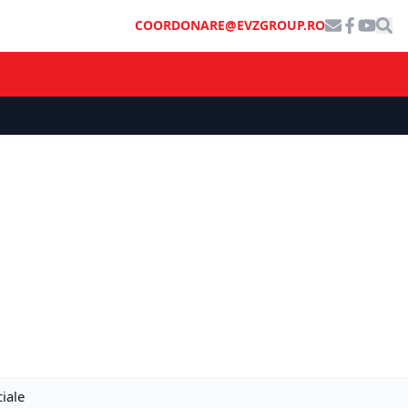
COORDONARE@EVZGROUP.RO
ciale