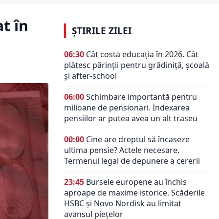
at în
ȘTIRILE ZILEI
06:30
Cât costă educația în 2026. Cât
plătesc părinții pentru grădiniță, școală
și after-school
06:00
Schimbare importantă pentru
milioane de pensionari. Indexarea
pensiilor ar putea avea un alt traseu
00:00
Cine are dreptul să încaseze
ultima pensie? Actele necesare.
Termenul legal de depunere a cererii
23:45
Bursele europene au închis
aproape de maxime istorice. Scăderile
HSBC și Novo Nordisk au limitat
avansul piețelor