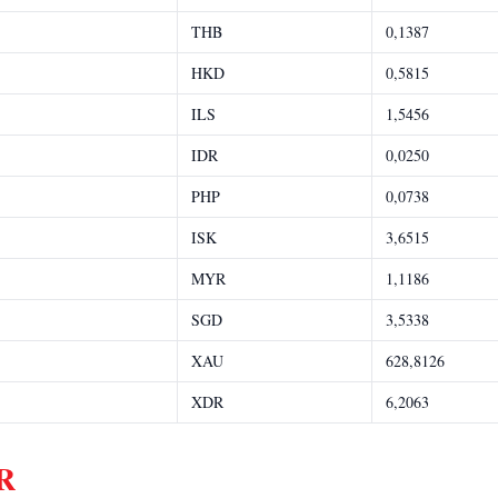
THB
0,1387
HKD
0,5815
ILS
1,5456
IDR
0,0250
PHP
0,0738
ISK
3,6515
MYR
1,1186
SGD
3,5338
XAU
628,8126
XDR
6,2063
OR