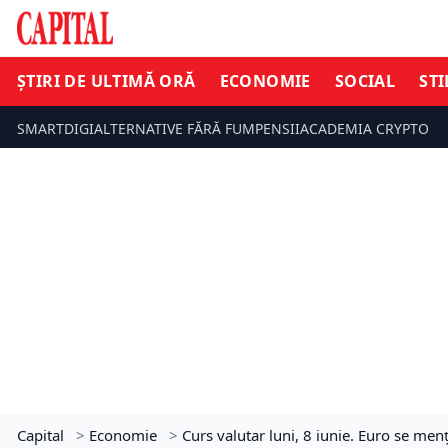
ȘTIRI DE ULTIMĂ ORĂ
ECONOMIE
SOCIAL
STI
SMARTDIGI
ALTERNATIVE FĂRĂ FUM
PENSII
ACADEMIA CRYPTO
Capital
>
Economie
>
Curs valutar luni, 8 iunie. Euro se menți