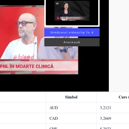
Următorul videoclip în 3
Anulează
Simbol
Curs (
AUD
3,2121
CAD
3,2669
CHF
5,7073