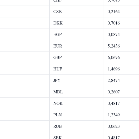
CZK
0,2164
DKK
0,7016
EGP
0,0874
EUR
5,2436
GBP
6,0676
HUF
1,4696
JPY
2,8474
MDL
0,2607
NOK
0,4817
PLN
1,2349
RUB
0,0623
SEK
0,4817