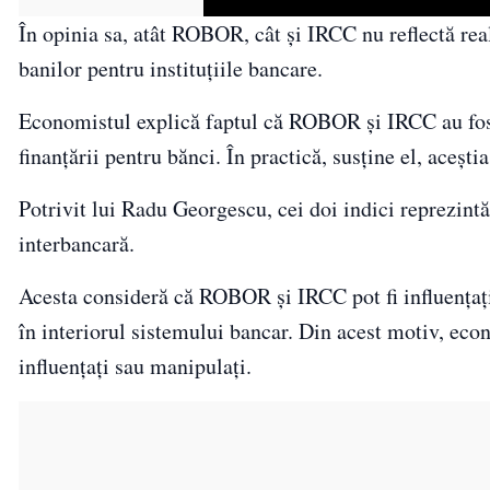
În opinia sa, atât ROBOR, cât și IRCC nu reflectă rea
banilor pentru instituțiile bancare.
Economistul explică faptul că ROBOR și IRCC au fost c
finanțării pentru bănci. În practică, susține el, aceșt
Potrivit lui Radu Georgescu, cei doi indici reprezint
interbancară.
Acesta consideră că ROBOR și IRCC pot fi influențați
în interiorul sistemului bancar. Din acest motiv, econo
influențați sau manipulați.