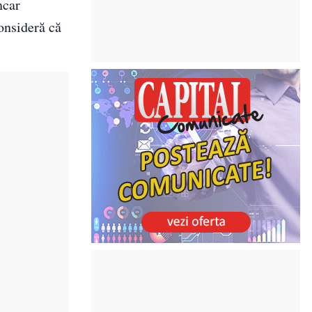
ncar
consideră că