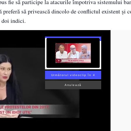
s fie să participe la atacurile împotriva sistemului ba
ă preferă să privească dincolo de conflictul existent și 
 doi indici.
Următorul videoclip în 3
Anulează