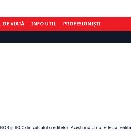
L DE VIAȚĂ
INFO UTIL
PROFESIONIȘTI
 și IRCC din calculul creditelor: Acești indici nu reflectă reali