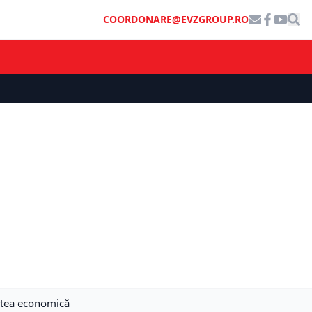
COORDONARE@EVZGROUP.RO
tatea economică