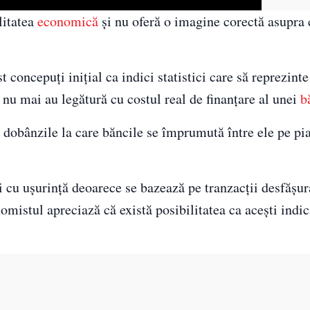
litatea
economică
și nu oferă o imagine corectă asupra 
oncepuți inițial ca indici statistici care să reprezinte
ia nu mai au legătură cu costul real de finanțare al unei
b
ă dobânzile la care băncile se împrumută între ele pe pi
 cu ușurință deoarece se bazează pe tranzacții desfășur
mistul apreciază că există posibilitatea ca acești indica