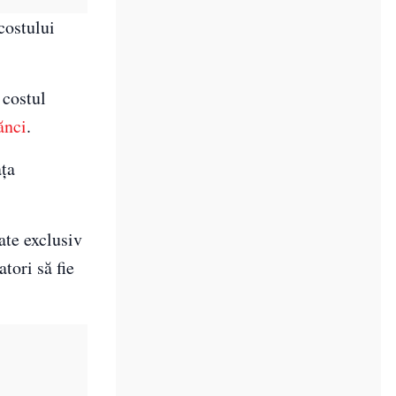
costului
 costul
ănci
.
ața
ate exclusiv
tori să fie