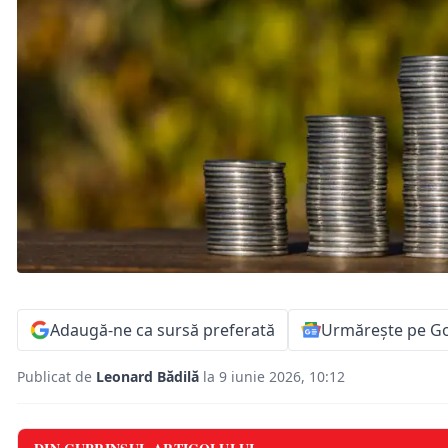
Adaugă-ne ca sursă preferată
Urmărește pe G
Publicat de
Leonard Bădilă
la 9 iunie 2026, 10:12