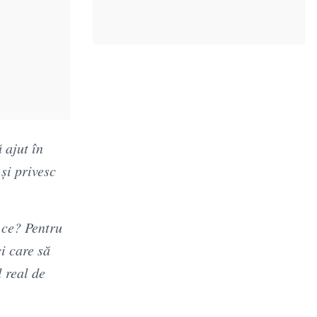
 ajut în
și privesc
 ce? Pentru
ci care să
l real de