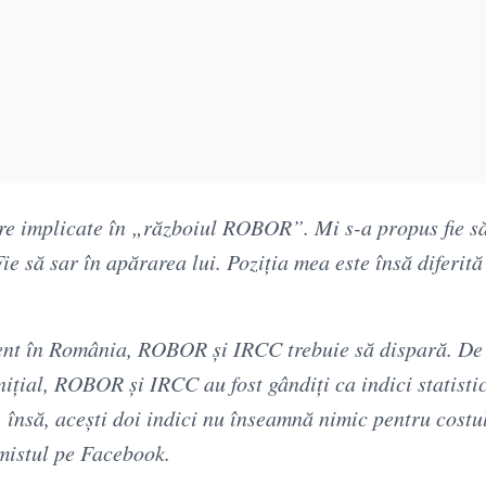
ere implicate în „războiul ROBOR”. Mi s-a propus fie să
 să sar în apărarea lui. Poziția mea este însă diferită 
ent în România, ROBOR și IRCC trebuie să dispară. De
nițial, ROBOR și IRCC au fost gândiți ca indici statisti
, însă, acești doi indici nu înseamnă nimic pentru costu
omistul pe Facebook.