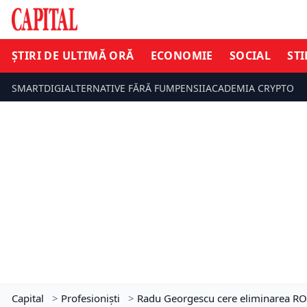
ȘTIRI DE ULTIMĂ ORĂ
ECONOMIE
SOCIAL
STI
SMARTDIGI
ALTERNATIVE FĂRĂ FUM
PENSII
ACADEMIA CRYPTO
Capital
>
Profesioniști
>
Radu Georgescu cere eliminarea ROBOR