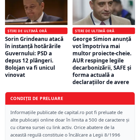
ȘTIRI DE ULTIMĂ ORĂ
ȘTIRI DE ULTIMĂ ORĂ
Sorin Grindeanu atacă
George Simion anunță
în instanță hotărârile
vot împotriva mai
Guvernului: PSD a
multor proiecte-cheie.
depus 12 plângeri.
AUR respinge legile
Bolojan va fi unicul
decarbonizării, SAFE și
vinovat
forma actuală a
declarațiilor de avere
CONDIȚII DE PRELUARE
Informațiile publicate de capital.ro pot fi preluate de
alte publicații online doar în limita a 500 de caractere și
cu citarea sursei cu link activ. Orice abatere de la
această regulă constituie o încălcare a Legii 8/1996