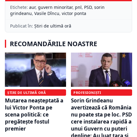
Etichete:
aur
,
guvern minoritar
,
pnl
,
PSD
,
sorin
grindeanu
,
Vasile Dîncu
,
victor ponta
Publicat în:
Știri de ultimă oră
RECOMANDĂRILE NOASTRE
ȘTIRI DE ULTIMĂ ORĂ
PROFESIONIȘTI
Mutarea neașteptată a
Sorin Grindeanu
lui Victor Ponta pe
avertizează că România
scena politică: ce
nu poate sta pe loc. PSD
pregătește fostul
cere instalarea rapidă a
premier
unui Guvern cu puteri
depline: Au luat ţara şi