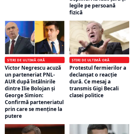
legile pe persoană
fizică
ȘTIRI DE ULTIMĂ ORĂ
ȘTIRI DE ULTIMĂ ORĂ
Victor Negrescu acuză
Protestul fermierilor a
un parteneriat PNL-
declanșat o reacție
AUR după întâlnirile
dură. Ce mesaj a
dintre Ilie Bolojan și
transmis Gigi Becali
George Simion:
clasei politice
Confirmă parteneriatul
prin care se menține la
putere