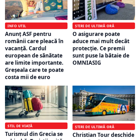
INFO UTIL
ȘTIRI DE ULTIMĂ ORĂ
Anunț ASF pentru
O asigurare poate
românii care pleacă în
aduce mai mult decât
vacanță. Cardul
protecție. Ce premii
european de sănătate
sunt puse la bătaie de
are limite importante.
OMNIASIG
Greșeala care te poate
costa mii de euro
STIL DE VIAȚĂ
ȘTIRI DE ULTIMĂ ORĂ
Turismul din Grecia se
Christian Tour deschide