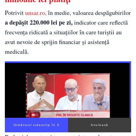
Potrivit
unsar.ro,
în medie, valoarea despăgubirilor
a depășit 220.000 lei pe zi,
indicator care reflectă
frecvența ridicată a situațiilor în care turiștii au
avut nevoie de sprijin financiar și asistență
medicală.
Următorul videoclip în 2
Anulează