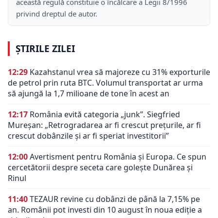
această regulă constituie o încălcare a Legii 8/1996
privind dreptul de autor.
ȘTIRILE ZILEI
12:29
Kazahstanul vrea să majoreze cu 31% exporturile
de petrol prin ruta BTC. Volumul transportat ar urma
să ajungă la 1,7 milioane de tone în acest an
12:17
România evită categoria „junk”. Siegfried
Mureșan: „Retrogradarea ar fi crescut preţurile, ar fi
crescut dobânzile şi ar fi speriat investitorii”
12:00
Avertisment pentru România și Europa. Ce spun
cercetătorii despre seceta care golește Dunărea și
Rinul
11:40
TEZAUR revine cu dobânzi de până la 7,15% pe
an. Românii pot investi din 10 august în noua ediție a