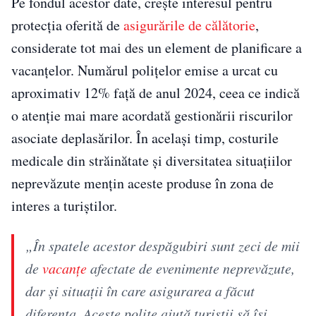
Pe fondul acestor date, crește interesul pentru
protecția oferită de
asigurările de călătorie
,
considerate tot mai des un element de planificare a
vacanțelor. Numărul polițelor emise a urcat cu
aproximativ 12% față de anul 2024, ceea ce indică
o atenție mai mare acordată gestionării riscurilor
asociate deplasărilor. În același timp, costurile
medicale din străinătate și diversitatea situațiilor
neprevăzute mențin aceste produse în zona de
interes a turiștilor.
„În spatele acestor despăgubiri sunt zeci de mii
de
vacanțe
afectate de evenimente neprevăzute,
dar și situații în care asigurarea a făcut
diferența. Aceste polițe ajută turiștii să își