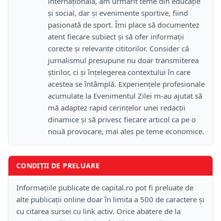
internațională, am urmărit teme din educație
și social, dar și evenimente sportive, fiind
pasionată de sport. Îmi place să documentez
atent fiecare subiect și să ofer informații
corecte și relevante cititorilor. Consider că
jurnalismul presupune nu doar transmiterea
știrilor, ci și înțelegerea contextului în care
acestea se întâmplă. Experiențele profesionale
acumulate la Evenimentul Zilei m-au ajutat să
mă adaptez rapid cerințelor unei redacții
dinamice și să privesc fiecare articol ca pe o
nouă provocare, mai ales pe teme economice.
CONDIȚII DE PRELUARE
Informațiile publicate de capital.ro pot fi preluate de
alte publicații online doar în limita a 500 de caractere și
cu citarea sursei cu link activ. Orice abatere de la