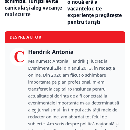
schimbă. Turiștii evită
o nouă eră a
canicula și aleg vacanțe
vacanțelor. Ce
mai scurte
experiențe pregătește
pentru turiști
DESPRE AUTOR
C
Hendrik Antonia
Mă numesc Antonia Hendrik și lucrez la
Evenimentul Zilei din anul 2013, în redacția
online. Din 2026 am făcut o schimbare
importantă pe plan profesional, m-am
transferat la capital.ro Pasiunea pentru
actualitate și dorința de a fi conectată la
evenimentele importante m-au determinat să
aleg jurnalismul. În timpul activității mele de
redactor online, am abordat tot felul de
subiecte. Am scris despre politică națională și