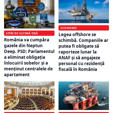
ECONOMIE
ȘTIRI DE ULTIMĂ ORĂ
Legea offshore se
România va cumpăra
schimbă. Companiile ar
gazele din Neptun
putea fi obligate să
Deep. PSD: Parlamentul
raporteze lunar la
a eliminat obligația
ANAF și să angajeze
înlocuirii sobelor și a
personal cu rezidență
menținut centralele de
fiscală în România
apartament