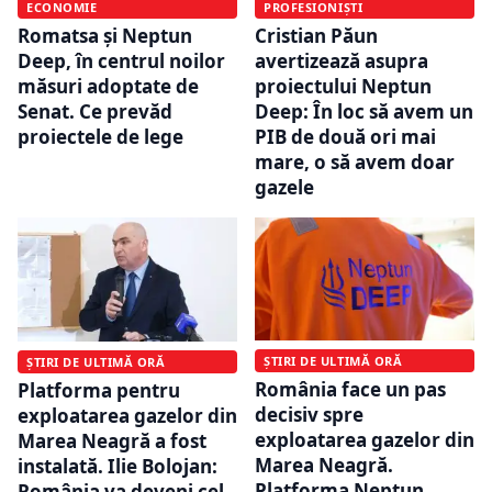
ECONOMIE
PROFESIONIȘTI
Romatsa și Neptun
Cristian Păun
Deep, în centrul noilor
avertizează asupra
măsuri adoptate de
proiectului Neptun
Senat. Ce prevăd
Deep: În loc să avem un
proiectele de lege
PIB de două ori mai
mare, o să avem doar
gazele
ȘTIRI DE ULTIMĂ ORĂ
ȘTIRI DE ULTIMĂ ORĂ
România face un pas
Platforma pentru
decisiv spre
exploatarea gazelor din
exploatarea gazelor din
Marea Neagră a fost
Marea Neagră.
instalată. Ilie Bolojan:
Platforma Neptun
România va deveni cel