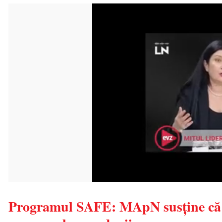
Programul SAFE: MApN susține că ce