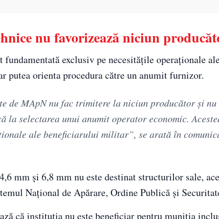
tehnice nu favorizează niciun producăt
t fundamentată exclusiv pe necesitățile operaționale al
 ar putea orienta procedura către un anumit furnizor.
ate de MApN nu fac trimitere la niciun producător şi nu
ucă la selectarea unui anumit operator economic. Aceste
ionale ale beneficiarului militar”, se arată în comunic
,6 mm și 6,8 mm nu este destinat structurilor sale, ace
Sistemul Național de Apărare, Ordine Publică și Securitat
ază că instituția nu este beneficiar pentru muniția inclu