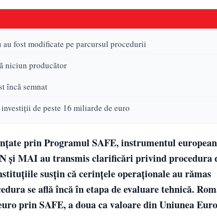
au fost modificate pe parcursul procedurii
ză niciun producător
ost încă semnat
nvestiții de peste 16 miliarde de euro
nțate prin Programul SAFE, instrumentul european
N și MAI au transmis clarificări privind procedura d
tituțiile susțin că cerințele operaționale au rămas
cedura se află încă în etapa de evaluare tehnică. Ro
e euro prin SAFE, a doua ca valoare din Uniunea Eur