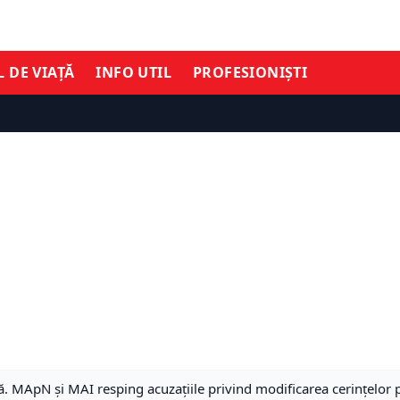
L DE VIAȚĂ
INFO UTIL
PROFESIONIȘTI
ă. MApN și MAI resping acuzațiile privind modificarea cerințel