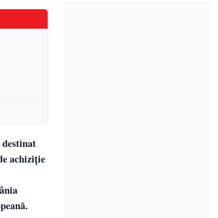
 destinat
e achiziție
mânia
opeană.