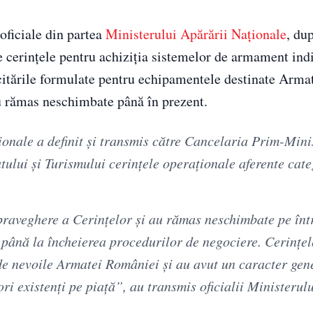
 oficiale din partea
Ministerului Apărării Naționale
, du
te cerințele pentru achiziția sistemelor de armament ind
icitările formulate pentru echipamentele destinate Arma
au rămas neschimbate până în prezent.
onale a definit şi transmis către Cancelaria Prim-Minis
tului şi Turismului cerinţele operaţionale aferente cate
upraveghere a Cerinţelor şi au rămas neschimbate pe înt
e până la încheierea procedurilor de negociere. Cerinţel
de nevoile Armatei României şi au avut un caracter gene
ri existenţi pe piaţă”, au transmis oficialii Ministerul