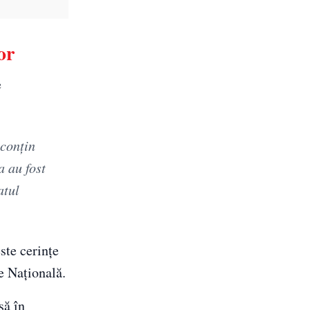
or
e
 conţin
a au fost
atul
ste cerințe
e Națională.
să în