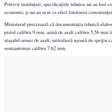
Potrivit instituției, specificațiile tehnice nu au fos
economic și nu au avut ca efect limitarea concurenței
Ministerul precizează că documentația tehnică elabor
pistol calibru 9 mm, armă de asalt calibru 5,56 mm î
atașabil armei de asalt, mitralieră ușoară de sprijin
semiautomat calibru 7,62 mm.