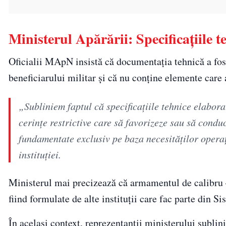
Ministerul Apărării: Specificațiile 
Oficialii MApN insistă că documentația tehnică a fos
beneficiarului militar și că nu conține elemente care
„Subliniem faptul că specificaţiile tehnice elabor
cerinţe restrictive care să favorizeze sau să cond
fundamentate exclusiv pe baza necesităţilor operaţ
instituției.
Ministerul mai precizează că armamentul de calibru 4
fiind formulate de alte instituții care fac parte din 
În același context, reprezentanții ministerului sublini