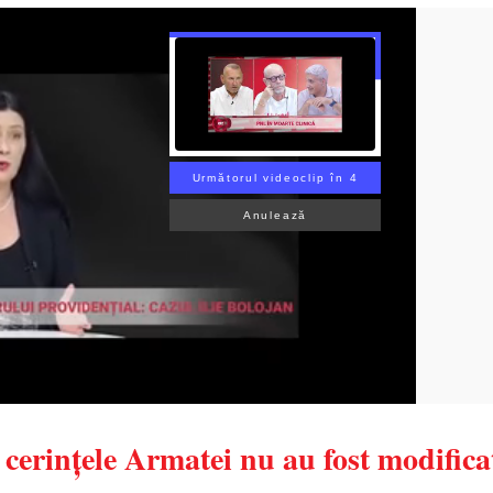
Următorul videoclip în 3
Anulează
rințele Armatei nu au fost modifica