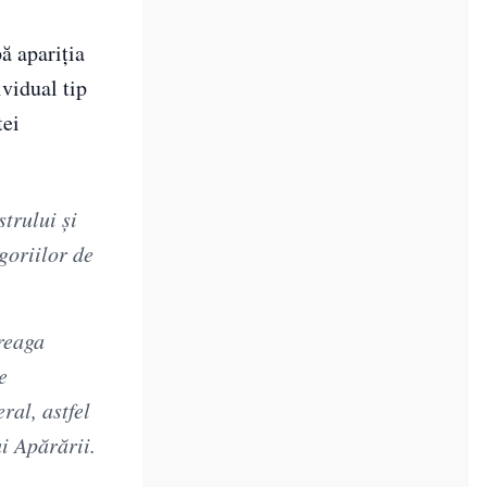
pă apariția
ividual tip
tei
trului şi
goriilor de
reaga
e
ral, astfel
ui Apărării.