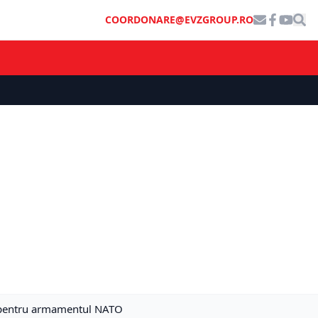
COORDONARE@EVZGROUP.RO
or pentru armamentul NATO