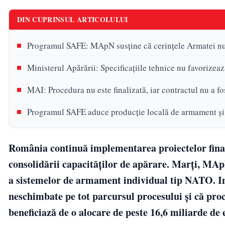
DIN CUPRINSUL ARTICOLULUI
Programul SAFE: MApN susține că cerințele Armatei nu 
Ministerul Apărării: Specificațiile tehnice nu favorizea
MAI: Procedura nu este finalizată, iar contractul nu a f
Programul SAFE aduce producție locală de armament și i
România continuă implementarea proiectelor fina
consolidării capacităților de apărare. Marți, MAp
a sistemelor de armament individual tip NATO. Ins
neschimbate pe tot parcursul procesului și că pro
beneficiază de o alocare de peste 16,6 miliarde d