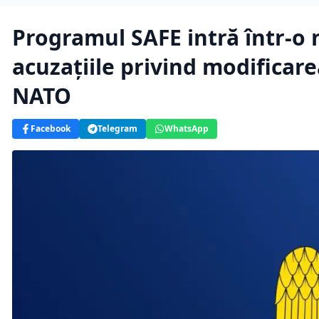
Programul SAFE intră într-o
acuzațiile privind modifica
NATO
Facebook
Telegram
WhatsApp