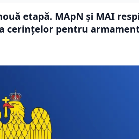
 nouă etapă. MApN și MAI resp
rea cerințelor pentru armamen