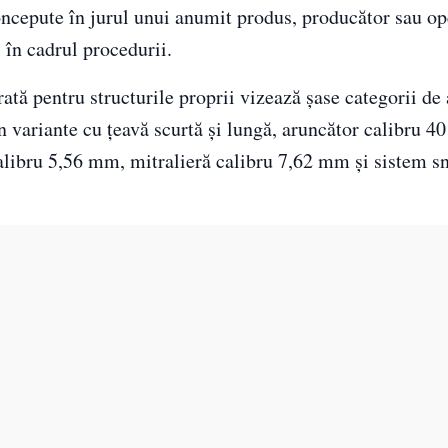
t concepute în jurul unui anumit produs, producător sau op
 în cadrul procedurii.
ată pentru structurile proprii vizează șase categorii d
n variante cu țeavă scurtă și lungă, aruncător calibru 
 calibru 5,56 mm, mitralieră calibru 7,62 mm și sistem s