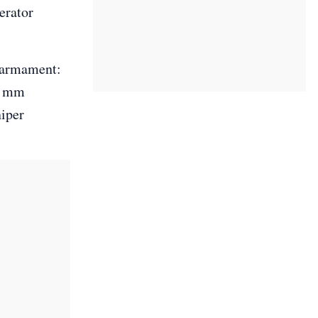
erator
e armament:
40 mm
niper