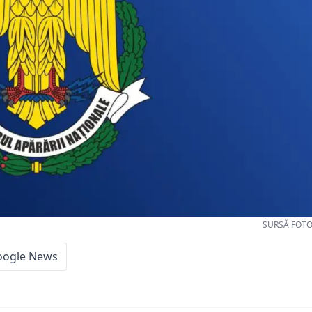
SURSĂ FOTO
oogle News