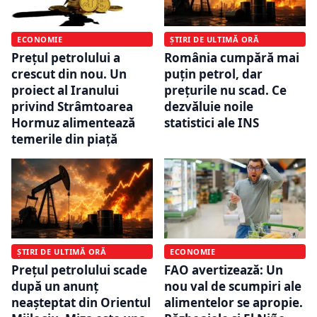
ECONOMIE
ȘTIRI DE ULTIMĂ ORĂ
Prețul petrolului a
România cumpără mai
crescut din nou. Un
puțin petrol, dar
proiect al Iranului
prețurile nu scad. Ce
privind Strâmtoarea
dezvăluie noile
Hormuz alimentează
statistici ale INS
temerile din piață
ȘTIRI DE ULTIMĂ ORĂ
ECONOMIE
Prețul petrolului scade
FAO avertizează: Un
după un anunț
nou val de scumpiri ale
neașteptat din Orientul
alimentelor se apropie.