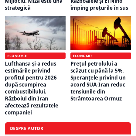
Mijlociu. Miza este una
Războaiele și El Niño
strategică
împing prețurile în sus
ECONOMIE
ECONOMIE
Lufthansa și-a redus
Prețul petrolului a
estimările privind
scăzut cu până la 5%.
profitul pentru 2026
Speranțele privind un
după scumpirea
acord SUA-Iran reduc
combustibilului.
tensiunile din
Războiul din Iran
Strâmtoarea Ormuz
afectează rezultatele
companiei
DESPRE AUTOR