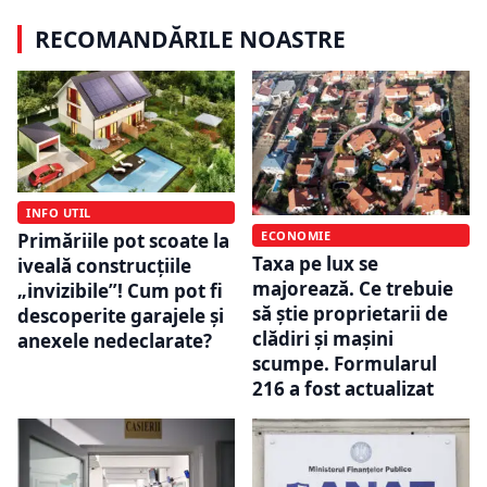
RECOMANDĂRILE NOASTRE
INFO UTIL
ECONOMIE
Primăriile pot scoate la
Taxa pe lux se
iveală construcțiile
majorează. Ce trebuie
„invizibile”! Cum pot fi
să știe proprietarii de
descoperite garajele și
clădiri și mașini
anexele nedeclarate?
scumpe. Formularul
216 a fost actualizat