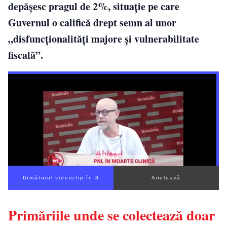
depășesc pragul de 2%, situație pe care
Guvernul o califică drept semn al unor
„disfuncționalități majore și vulnerabilitate
fiscală”.
Următorul videoclip în 2
Anulează
Primăriile unde se colectează doar