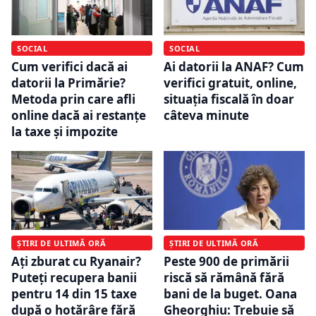
SOCIAL
SOCIAL
Cum verifici dacă ai
Ai datorii la ANAF? Cum
datorii la Primărie?
verifici gratuit, online,
Metoda prin care afli
situația fiscală în doar
online dacă ai restanțe
câteva minute
la taxe și impozite
ȘTIRI DE ULTIMĂ ORĂ
ȘTIRI DE ULTIMĂ ORĂ
Ați zburat cu Ryanair?
Peste 900 de primării
Puteți recupera banii
riscă să rămână fără
pentru 14 din 15 taxe
bani de la buget. Oana
după o hotărâre fără
Gheorghiu: Trebuie să