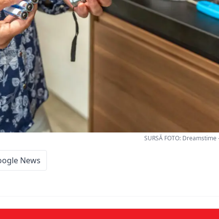
SURSĂ FOTO: Dreamstime - P
oogle News