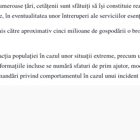
umeroase țări, cetățenii sunt sfătuiți să își constituie re
în eventualitatea unor întreruperi ale serviciilor esenț
mis către aproximativ cinci milioane de gospodării o br
ția populației în cazul unor situații extreme, precum 
informațiile incluse se numără sfaturi de prim ajutor, mo
comandări privind comportamentul în cazul unui incident 