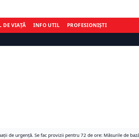
L DE VIAȚĂ
INFO UTIL
PROFESIONIȘTI
uații de urgență. Se fac provizii pentru 72 de ore: Măsurile de bază