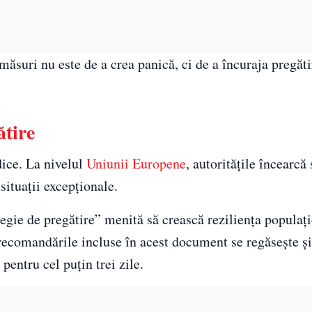
măsuri nu este de a crea panică, ci de a încuraja pregăt
ătire
rdice. La nivelul
Uniunii Europene
, autoritățile încearcă 
situații excepționale.
gie de pregătire” menită să crească reziliența populați
 recomandările incluse în acest document se regăsește și
pentru cel puțin trei zile.