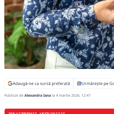
Adaugă-ne ca sursă preferată
Urmărește pe G
Publicat de
Alexandra Iana
la 4 martie 2026, 12:47
DIN CUPRINSUL ARTICOLULUI