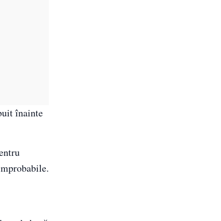
uit înainte
entru
 improbabile.