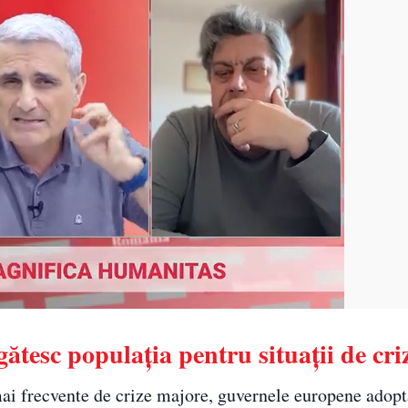
gătesc populația pentru situații de cri
 mai frecvente de crize majore, guvernele europene adop