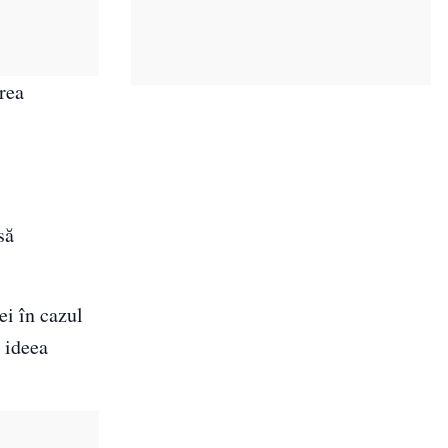
irea
să
ei în cazul
 ideea