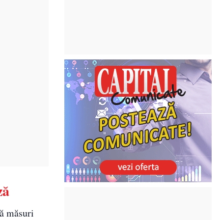
ză
tă măsuri