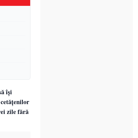
ă își
 cetățenilor
ei zile fără