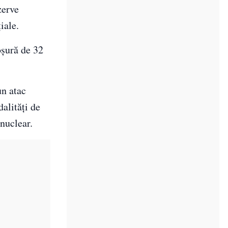
zerve
iale.
oșură de 32
un atac
dalități de
nuclear.