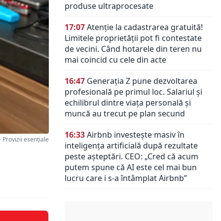
produse ultraprocesate
17:07
Atenție la cadastrarea gratuită!
Limitele proprietății pot fi contestate
de vecini. Când hotarele din teren nu
mai coincid cu cele din acte
16:47
Generația Z pune dezvoltarea
profesională pe primul loc. Salariul și
echilibrul dintre viața personală și
muncă au trecut pe plan secund
16:33
Airbnb investește masiv în
rovizii esențiale
inteligența artificială după rezultate
peste așteptări. CEO: „Cred că acum
putem spune că AI este cel mai bun
lucru care i s-a întâmplat Airbnb”