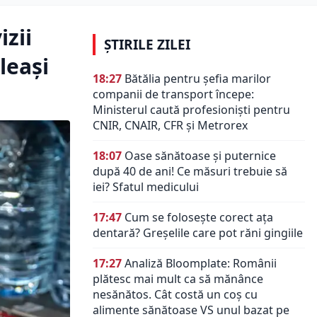
izii
ȘTIRILE ZILEI
leași
18:27
Bătălia pentru șefia marilor
companii de transport începe:
Ministerul caută profesioniști pentru
CNIR, CNAIR, CFR și Metrorex
18:07
Oase sănătoase și puternice
după 40 de ani! Ce măsuri trebuie să
iei? Sfatul medicului
17:47
Cum se folosește corect ața
dentară? Greșelile care pot răni gingiile
17:27
Analiză Bloomplate: Românii
plătesc mai mult ca să mănânce
nesănătos. Cât costă un coș cu
alimente sănătoase VS unul bazat pe