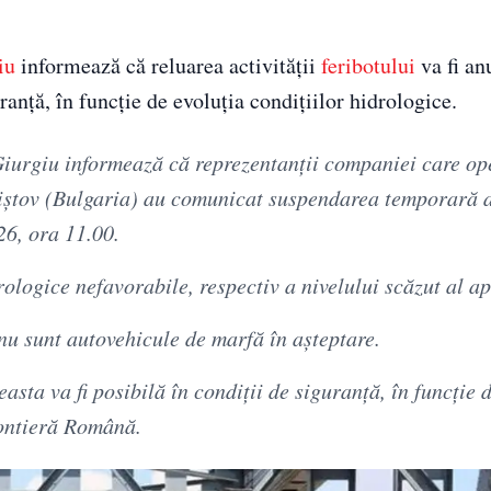
iu
informează că reluarea activității
feribotului
va fi an
uranță, în funcție de evoluția condițiilor hidrologice.
 Giurgiu informează că reprezentanții companiei care o
viștov (Bulgaria) au comunicat suspendarea temporară a
26, ora 11.00.
ologice nefavorabile, respectiv a nivelului scăzut al ap
nu sunt autovehicule de marfă în așteptare.
asta va fi posibilă în condiții de siguranță, în funcție 
rontieră Română.