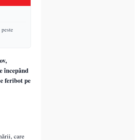
 peste
ov,
re începând
e feribot pe
ării, care