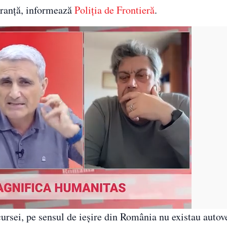
guranță, informează
Poliția de Frontieră
.
ursei, pe sensul de ieșire din România nu existau autov