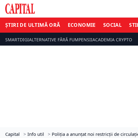
ȘTIRI DE ULTIMĂ ORĂ
ECONOMIE
SOCIAL
STI
SMARTDIGI
ALTERNATIVE FĂRĂ FUM
PENSII
ACADEMIA CRYPTO
Capital
>
Info util
>
Poliția a anunțat noi restricții de circul