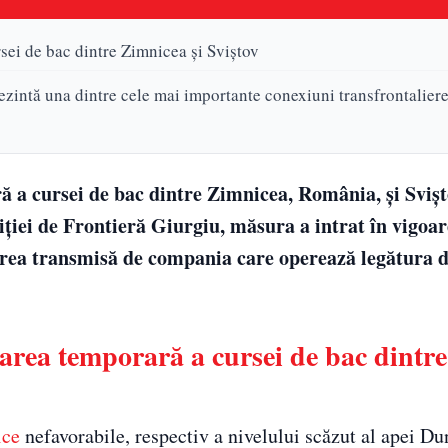
sei de bac dintre Zimnicea și Sviștov
ezintă una dintre cele mai importante conexiuni transfrontaliere
 a cursei de bac dintre Zimnicea, România, și Svișt
liției de Frontieră Giurgiu, măsura a intrat în vigoa
marea transmisă de compania care operează legătura d
area temporară a cursei de bac dintre
ice
nefavorabile, respectiv a nivelului scăzut al apei Dun