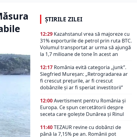
 Măsura
ȘTIRILE ZILEI
abile
12:29
Kazahstanul vrea să majoreze cu
31% exporturile de petrol prin ruta BTC.
Volumul transportat ar urma să ajungă
la 1,7 milioane de tone în acest an
12:17
România evită categoria „junk”.
Siegfried Mureșan: „Retrogradarea ar
fi crescut preţurile, ar fi crescut
dobânzile şi ar fi speriat investitorii”
12:00
Avertisment pentru România și
Europa. Ce spun cercetătorii despre
seceta care golește Dunărea și Rinul
11:40
TEZAUR revine cu dobânzi de
până la 7,15% pe an. Românii pot