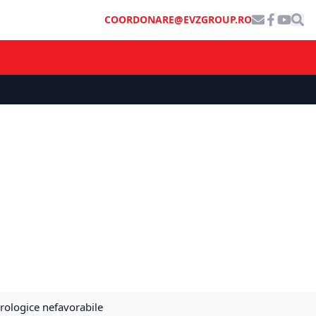
COORDONARE@EVZGROUP.RO
eorologice nefavorabile