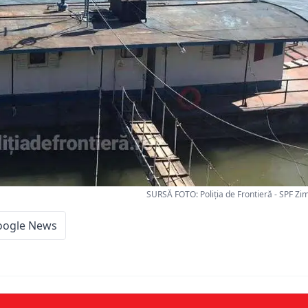
SURSĂ FOTO: Poliția de Frontieră - SPF Zim
oogle News