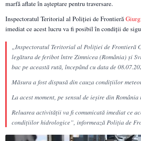
marfă aflate în așteptare pentru traversare.
Inspectoratul Teritorial al Poliției de Frontieră
Giurg
imediat ce acest lucru va fi posibil în condiții de sig
„Inspectoratul Teritorial al Poliției de Frontieră
legătura de feribot între Zimnicea (România) și S
bac pe această rută, începând cu data de 08.07.20
Măsura a fost dispusă din cauza condițiilor meteor
La acest moment, pe sensul de ieșire din România 
Reluarea activității va fi comunicată imediat ce ace
condițiilor hidrologice”, informează Poliția de F