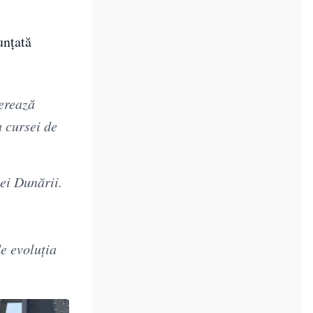
unțată
perează
 cursei de
ei Dunării.
de evoluția