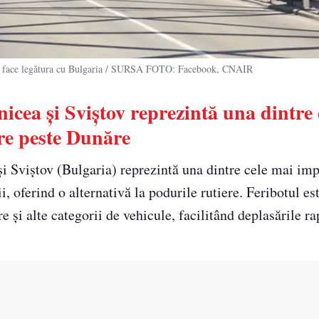
re face legătura cu Bulgaria / SURSA FOTO: Facebook, CNAIR
icea și Sviștov reprezintă una dintre 
re peste Dunăre
i Sviștov (Bulgaria) reprezintă una dintre cele mai im
, oferind o alternativă la podurile rutiere. Feribotul est
 și alte categorii de vehicule, facilitând deplasările ra