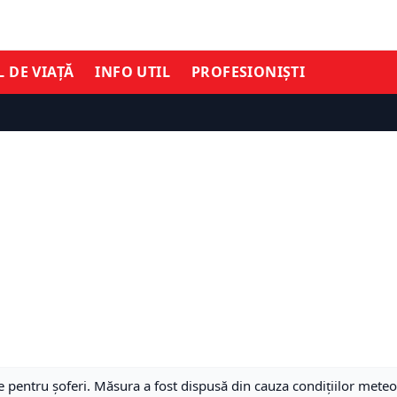
L DE VIAȚĂ
INFO UTIL
PROFESIONIȘTI
ație pentru șoferi. Măsura a fost dispusă din cauza condițiilor met