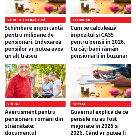
ȘTIRI DE ULTIMĂ ORĂ
ECONOMIE
Schimbare importantă
Cum se calculează
pentru milioane de
impozitul și CASS
pensionari. Indexarea
pentru pensii în 2026.
pensiilor ar putea avea
Cu câți bani rămân
un alt traseu
pensionarii în buzunar
SOCIAL
SOCIAL
Avertisment pentru
Guvernul explică de ce
pensionarii români din
pensiile nu au fost
străinătate:
majorate în 2025 și
documentul
2026. Când ar putea fi