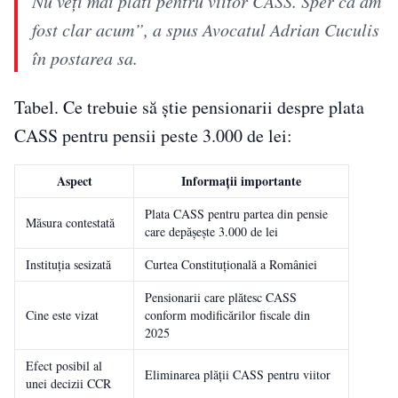
Nu veți mai plăti pentru viitor CASS. Sper că am
fost clar acum”, a spus Avocatul Adrian Cuculis
în postarea sa.
Tabel. Ce trebuie să știe pensionarii despre plata
CASS pentru pensii peste 3.000 de lei:
Aspect
Informații importante
Plata CASS pentru partea din pensie
Măsura contestată
care depășește 3.000 de lei
Instituția sesizată
Curtea Constituțională a României
Pensionarii care plătesc CASS
Cine este vizat
conform modificărilor fiscale din
2025
Efect posibil al
Eliminarea plății CASS pentru viitor
unei decizii CCR